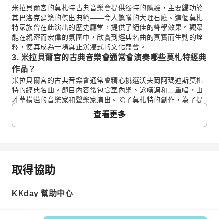
米拉貝爾宮的莫札特古典音樂會提供獨特的體驗，主要歸功於
其巴洛克建築的傑出典範——令人驚嘆的大理石廳。這個莫札
特家族曾在此演出的歷史廳堂，提供了絕佳的聲學效果。觀眾
能在親密而宏偉的氛圍中，欣賞到經典名曲的真實而生動的詮
釋，使其成為一場真正沉浸式的文化盛會。
3. 米拉貝爾宮的古典音樂會通常會演奏哪些莫札特經典
作品？
米拉貝爾宮的古典音樂會通常會精心挑選沃夫岡阿瑪迪斯莫札
特的經典名曲。節目內容常包含室內樂、詠嘆調和二重唱，由
才華橫溢的音樂家和聲樂家演出。除了莫札特的創作，為了提
供豐富多樣的音樂體驗，也可能呈現當時其他著名古典作曲家
查看更多
的作品。
4. 參加米拉貝爾宮莫札特古典音樂會的適當著裝要求是
什麼？
米拉貝爾宮的莫札特古典音樂會沒有嚴格的正式服裝規定，但
普遍建議穿著 smart casual（聰明休閒）的服飾。許多參加者
取得協助
常見問題
會選擇商務休閒服裝，以表示對歷史場地和演出的尊重。為配
合音樂會的優雅氛圍，建議避免穿著過於休閒的服飾，如短
褲、T恤或運動服。
KKday 幫助中心
1. 沃夫岡·莫札特本人是否曾在舉行古典音樂會的米
5. 前往米拉貝爾宮參加古典音樂會的最佳大眾運輸選項
拉貝爾宮演出過？
是什麼？
雖然沃夫岡阿瑪迪斯莫札特本人並未在米拉貝爾宮正式演