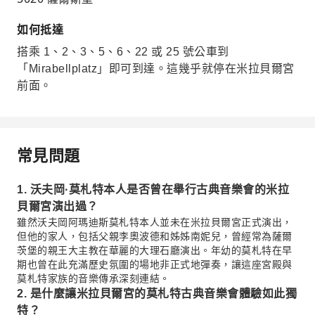
如何抵達
搭乘 1、2、3、5、6、22 或 25 號公車到
「Mirabellplatz」即可到達。這幾乎就停在米拉貝爾宮
前面。
常見問題
1. 沃夫岡·莫札特本人是否曾在舉行古典音樂會的米拉
貝爾宮演出過？
雖然沃夫岡阿瑪迪斯莫札特本人並未在米拉貝爾宮正式演出，
但他的家人，包括父親李奧波德和姊姊南妮兒，曾經常為薩爾
茨堡的親王大主教在華麗的大理石廳演出。年幼的莫札特在早
期也曾在此充滿歷史氛圍的場地非正式地彈奏，讓這座宮殿與
莫札特家族的音樂傳承深刻連結。
2. 是什麼讓米拉貝爾宮的莫札特古典音樂會體驗如此獨
特？