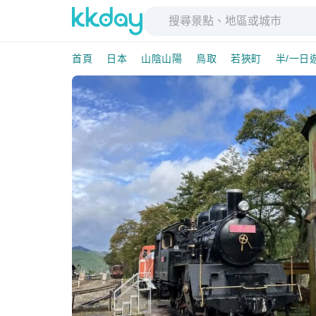
首頁
日本
山陰山陽
鳥取
若狹町
半/一日