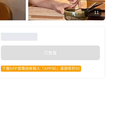
11
已售罄
下載APP首購結帳輸入「APP90」滿額現折90