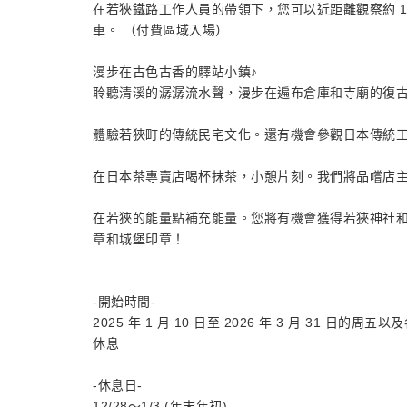
在若狹鐵路工作人員的帶領下，您可以近距離觀察約 1
車。 （付費區域入場）
漫步在古色古香的驛站小鎮♪
聆聽清溪的潺潺流水聲，漫步在遍布倉庫和寺廟的復
體驗若狹町的傳統民宅文化。還有機會參觀日本傳統
在日本茶專賣店喝杯抹茶，小憩片刻。我們將品嚐店
在若狹的能量點補充能量。您將有機會獲得若狹神社
章和城堡印章！
-開始時間-
2025 年 1 月 10 日至 2026 年 3 月 31 日的周
休息
-休息日-
12/28～1/3 (年末年初)