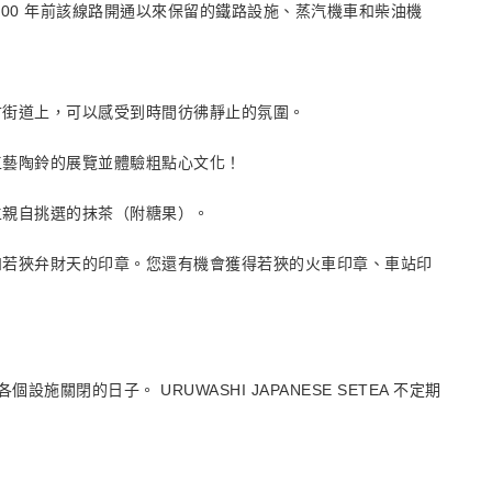
00 年前該線路開通以來保留的鐵路設施、蒸汽機車和柴油機
古街道上，可以感受到時間彷彿靜止的氛圍。
工藝陶鈴的展覽並體驗粗點心文化！
主親自挑選的抹茶（附糖果）。
和若狹弁財天的印章。您還有機會獲得若狹的火車印章、車站印
五以及各個設施關閉的日子。 URUWASHI JAPANESE SETEA 不定期