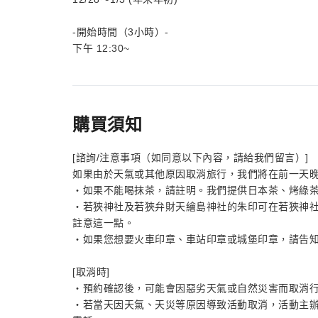
-開始時間（3小時）-
下午 12:30~
購買須知
[諮詢/注意事項（如同意以下內容，請給我們留言）]
如果由於天氣或其他原因取消旅行，我們將在前一天
・如果不能喝抹茶，請註明。我們提供日本茶、烤綠
・若狹神社及若狹弁財天繪島神社的朱印可在若狹神
註意這一點。
・如果您想要火車印章、車站印章或城堡印章，請告
[取消時]
・預約確認後，可能會因惡劣天氣或自然災害而取消
・若當天因天氣、天災等原因導致活動取消，活動主