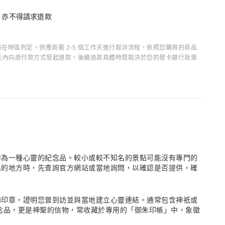
單，亦不得請求退款
時區判定。供應商需 2-5 個工作天進行取消流程，依照您購買的商品
15 天內向原付款方式發起退款，後續退款具體時間取決於您的發卡銀行政策
作為一種心靈的紀念品。較小或較不知名的景點可能沒有專門的
名的地方時，先查詢官方網站或當地詢問，以確認是否提供，確
和印章，證明您曾到訪並與當地建立心靈連結。通常包含神祇或
念品，更是神聖的信物，常收藏於專用的「御朱印帳」中，象徵