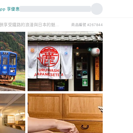
pp 享優惠
搭乘當地火車參觀若狹神社郵票的私人旅遊！復古旅行時光！在若狹享受鐵路的浪漫與日本的魅力（鳥取縣若狹町）
商品編號 #267844