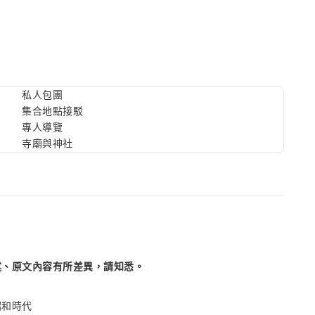
私人包團
集合地點接駁
專人導覽
寺廟與神社
述、原文內容有所差異，請知悉。
昭和時代