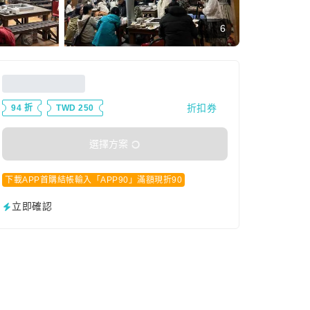
6
折扣券
94 折
TWD 250
選擇方案
下載APP首購結帳輸入「APP90」滿額現折90
立即確認