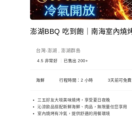
澎湖BBQ 吃到飽｜南海室內燒
台灣
澎湖
澎湖群島
-
,
4.5
非常好
已售出 200+
海鮮
行程時間：2 小時
3天前可免費
三五好友大啖美味燒烤，享受夏日夜晚
沁涼飲品搭配新鮮海鮮、肉品，無限量任您享用
室內燒烤有冷氣，提供舒適的用餐環境