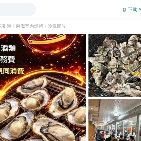
下載 A
 吃到飽｜南海室內燒烤｜冷氣開放