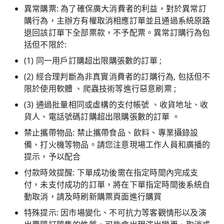
異常購票: 為了確保廣大消費者的利益，對於異常訂
購行為，主辦方有權取消相應訂單並且通過系統原路
退回該訂單下全部票款，不予配票。異常訂購行為包
括但不限於:
(1) 同一用戶訂購超出限購張數的訂單 ;
(2) 經合理判斷為非真實消費者的訂購行為, 包括但不
限於使用軟體 、爬蟲技術等進行惡意刷票 ;
(3) 通過批量相同或虛構的支付帳號 、收貨地址、收
貨人、電話號碼訂購超出限購張數的訂單 。
禁止攜帶物品: 禁止攜帶食品、飲料、專業攝錄設
備、打火機等物品。請您注意現場工作人員和廣播的
提示，予以配合
付款時效提醒: 下單成功後需在指定時間內完成支
付，未支付成功的訂單，將在下單指定時間後系統自
動取消，請及時刷新購票頁面進行購買
特殊提示: 因市場變化、不可抗力等客觀情形以及演