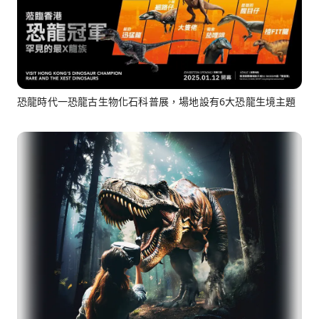
恐龍時代一恐龍古生物化石科普展，場地設有6大恐龍生境主題