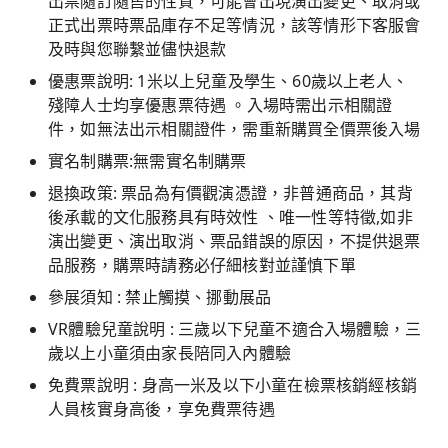
出票隨訂隨售的性質，可能會出現演出變更、取消或
正式出票時票品庫存不足等情況，該等情形下客服會
及時與您聯繫並儘快退款
優惠票說明: 1米以上兒童及學生、60歲以上老人、
殘障人士均享優惠票待遇 。入場時需出示相關證
件，如無法出示相關證件，需重新購買全價票後入場
實名制購票:無需實名制購票
退換政策: 票品為有價觀演憑證，非普通商品，其背
後承載的文化服務具有時效性 、唯一性等特徵,如非
演出變更、演出取消、票品錯誤的原因，不提供退票
品服務，購票時請務必仔細核對並謹慎下單
參展須知 : 禁止觸摸、挪動展品
VR體驗兒童說明 : 三歲以下兒童不適合入場體驗，三
歲以上小童須由家長陪同入內體驗
免費票說明 : 身高一米及以下小童在檢票核銷經核銷
人員核實身高後，享免費票待遇