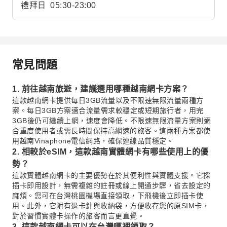
禮拜日
05:30-23:00
常見問題
1. 前往越南旅遊，建議選用哪種越南網卡方案？
這款越南網卡提供每日3GB流量以及不限速無限流量兩種方
案。每日3GB方案適合流量需求較穩定或短期旅行者，用完
3GB後仍可繼續上網，速度會降低。不限速無限流量方案則適
合重度使用者或需長時間保持高網速的旅客。這兩種方案都使
用越南Vinaphone電信網路，確保連線品質穩定。
2. 相較於eSIM，這款越南實體網卡有哪些使用上的優
勢？
這款實體越南網卡的主要優勢在於其便利性與實體支援。它採
插卡即用設計，無需複雜的註冊或線上開通步驟，省去設定的
麻煩。您可在台灣桃園機場直接領取，下飛機後立即插卡使
用。此外，它附有退卡針與收納袋，方便收存您的原SIM卡，
對於習慣實體卡操作的旅客而言更直覺。
3. 這款越南網卡可以在台灣哪裡領取？