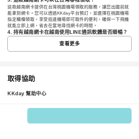
這款越南網卡提供在台灣桃園機場領取的服務，讓您出國前就
能拿到網卡。您可以透過KKday平台預訂，並選擇在桃園機場
指定櫃檯領取，享受抵達機場即可取件的便利，確保一下飛機
就能立即上網，省去在當地尋找網卡的時間。
4. 持有越南網卡在越南使用LINE通訊軟體是否順暢？
這款越南網卡使用當地最大電信Vinaphone的網路，在大城市
查看更多
與觀光區普遍能享有4G LTE的穩定網速。因此，在越南境內使
用LINE進行文字訊息、語音通話或視訊通話通常都會很順暢。
建議在網路需求較高的區域，確保訊號覆蓋良好。
5. 購買越南網卡後，在越南境內使用Uber等交通APP
是否會遇到問題？
取得協助
常見問題
這款越南網卡採用Vinaphone電信的4G LTE網路，在大城市和
主要觀光區的網路覆蓋範圍廣且速度穩定。因此，在這些區域
使用Uber、Grab等交通出行APP查詢路線、預訂車輛或即時通
KKday 幫助中心
1. 前往越南旅遊，建議選用哪種越南網卡方案？
訊，通常都能保持順暢，不太會遇到網路連接方面的問題。
這款越南網卡提供每日3GB流量以及不限速無限流量兩種
6. 這款越南網卡採用的Vinaphone電信，在越南主要
方案。每日3GB方案適合流量需求較穩定或短期旅行者，
城市與觀光區的網路覆蓋和速度如何？
用完3GB後仍可繼續上網，速度會降低。不限速無限流量
這款越南網卡採用越南最大的電信公司Vinaphone，確保在大
方案則適合重度使用者或需長時間保持高網速的旅客。這
商品編號: 267005
城市如河內、胡志明市，以及峴港、芽莊、富國島等主要觀光
兩種方案都使用越南Vinaphone電信網路，確保連線品質
區，都能享有穩定且快速的4G LTE網路服務。其廣泛的覆蓋範
穩定。
圍讓您在旅途中隨時保持連線，無論是導航、查詢資訊或社群
2. 相較於eSIM，這款越南實體網卡有哪些使用上的