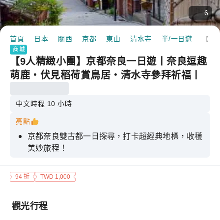
6
首頁
日本
關西
京都
東山
清水寺
半/一日遊
【9人精緻小團】京都奈良一日遊丨奈良逗趣萌鹿・伏見稻荷賞鳥居・清水寺參拜祈福丨中文服務+大阪日本橋集合+可選酒店接送/京都站散團
商城
【9人精緻小團】京都奈良一日遊丨奈良逗趣
萌鹿・伏見稻荷賞鳥居・清水寺參拜祈福丨
中文服務+大阪日本橋集合+可選酒店接送/京
都站散團
中文
時程 10 小時
亮點
京都奈良雙古都一日探尋，打卡超經典地標，收穫
美妙旅程！
9人小團出行，縮減大部分等待時間，行程順心玩
94 折
TWD 1,000
的更多！
觀光行程
中文老司機帶隊，便利飯店往返接送，綠色純玩不