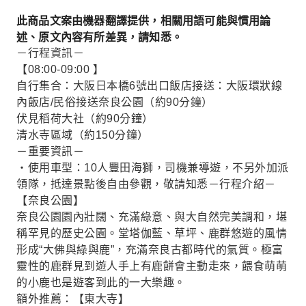
此商品文案由機器翻譯提供，相關用語可能與慣用論
述、原文內容有所差異，請知悉。
－行程資訊－
【08:00-09:00 】
自行集合：大阪日本橋6號出口飯店接送：大阪環狀線
內飯店/民俗接送奈良公園（約90分鐘）
伏見稻荷大社（約90分鐘）
清水寺區域（約150分鐘）
－重要資訊－
・使用車型：10人豐田海獅，司機兼導遊，不另外加派
領隊，抵達景點後自由參觀，敬請知悉－行程介紹－
【奈良公園】
奈良公園園內壯闊、充滿綠意、與大自然完美調和，堪
稱罕見的歷史公園。堂塔伽藍、草坪、鹿群悠遊的風情
形成“大佛與綠與鹿”，充滿奈良古都時代的氣質。極富
靈性的鹿群見到遊人手上有鹿餅會主動走來，餵食萌萌
的小鹿也是遊客到此的一大樂趣。
額外推薦：【東大寺】