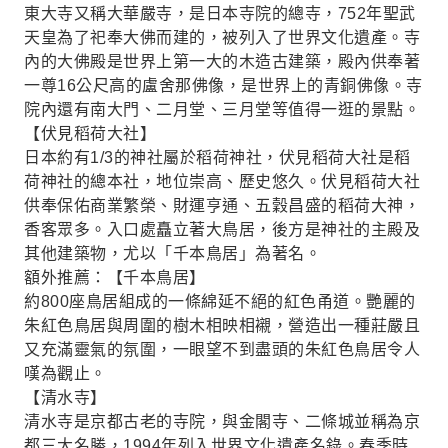
東大寺又稱大華嚴寺，是日本寺院的總寺，752年聖武
天皇為了祀奉大佛而建的，被列入了世界文化遺產。寺
內的大佛殿是世界上第一大的木造古建築，殿內供奉著
一尊16公尺高的盧舍那佛像，是世界上的青銅佛像。寺
院內還有南大門、二月堂、三月堂等值得一逛的景點。
【伏見稻荷大社】
日本約有1/3的神社屬於稻荷神社，伏見稻荷大社是稻
荷神社的總本社，地位崇高、歷史悠久。伏見稻荷大社
供奉保佑商業繁榮、財運亨通、五穀昌盛的稻荷大神，
香客眾多。入口處矗立著大鳥居，後方是神社的主殿及
其他建築物，尤以「千本鳥居」為著名。
額外推薦：【千本鳥居】
約800座鳥居組成的一條綿延不絕的紅色甬道。艷麗的
朱紅色鳥居與周圍的樹木相映相襯，營造出一種莊嚴且
又充滿靈氣的氛圍，一眼望不到盡頭的朱紅色鳥居令人
嘆為觀止。
【清水寺】
清水寺是京都古老的寺院，與金閣寺、二條城並稱為京
都三大名勝，1994年列入世界文化遺產名錄。春季時