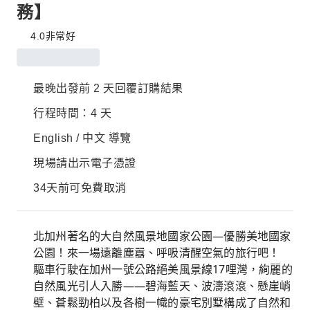
務】
4.0
非常好
最晚出發前 2 天回覆訂購結果
行程時間：4 天
English / 中文 導覽
現場請出示電子憑證
34天前可免費取消
北加州著名的大自然風景地國家公園—優勝美地國家
公園！來一場遠離塵囂、呼吸清醒空氣的旅行吧！
驅車行駛在加州一號公路絕美風景線17哩灣，絢麗的
自然風光引人入勝——碧海藍天、波濤滾滾、懸崖峭
壁、蒼鬆勁柏以及各樹一幟的豪宅別墅構成了自然和