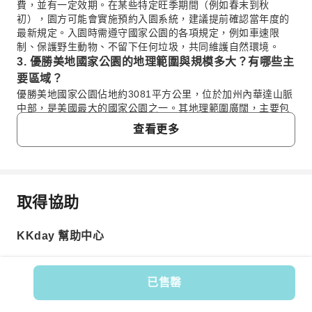
費，並有一定效期。在某些特定旺季期間（例如春末到秋
初），園方可能會實施預約入園系統，建議提前確認當年度的
最新規定。入園時需遵守國家公園的各項規定，例如車速限
制、保護野生動物、不留下任何垃圾，共同維護自然環境。
3. 優勝美地國家公園的地理範圍與規模多大？有哪些主
要區域？
優勝美地國家公園佔地約3081平方公里，位於加州內華達山脈
中部，是美國最大的國家公園之一。其地理範圍廣闊，主要包
括優勝美地谷、冰川點、馬里波薩林地（巨杉）、圖奧勒米草
查看更多
甸等核心區域。園區內地形多樣，擁有壯觀的花崗岩峭壁、高
聳的瀑布、清澈的溪流和古老的巨杉森林。
4. 從舊金山前往優勝美地國家公園有哪些交通方式和路
線建議？
取得協助
從舊金山前往優勝美地國家公園最常見且彈性的方式是自駕，
常見問題
車程約3至4小時，沿途風光秀麗。若選擇大眾運輸，可搭乘火
車或巴士至鄰近優勝美地的城市，再轉乘園區內的YARTS（優
KKday 幫助中心
勝美地地區交通系統）巴士進入。此外，參加有專車接送的旅
1. 優勝美地國家公園哪個季節最適合參觀，能欣賞
遊團也是一個省心且便捷的選項，可免去自行規劃交通與停車
到哪些獨特景觀？
的煩惱。
優勝美地國家公園四季皆有獨特美景。夏季（6-9月）天氣
5. 遊覽舊金山、優勝美地國家公園及周邊地區，建議安
已售罄
溫暖，所有步道開放，是觀賞瀑布、湖泊及進行戶外活動
排多少天行程？
商品編號: 266610
的最佳時機。春季（4-5月）瀑布水量豐沛，野花綻放，生