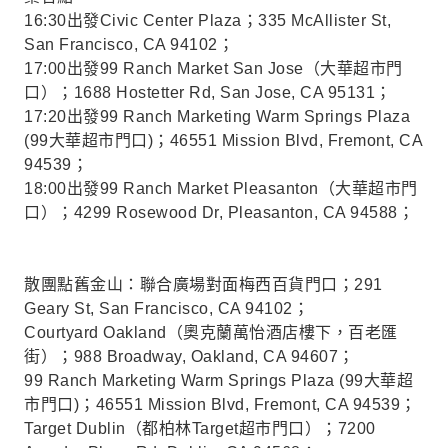
16:30出發Civic Center Plaza；335 McAllister St,
San Francisco, CA 94102；
17:00出發99 Ranch Market San Jose（大華超市門
口）；1688 Hostetter Rd, San Jose, CA 95131；
17:20出發99 Ranch Marketing Warm Springs Plaza
(99大華超市門口)；46551 Mission Blvd, Fremont, CA
94539；
18:00出發99 Ranch Market Pleasanton（大華超市門
口）；4299 Rosewood Dr, Pleasanton, CA 94588；
散團點舊金山：聯合廣場對面梅西百貨門口；291
Geary St, San Francisco, CA 94102；
Courtyard Oakland（奧克蘭萬怡酒店樓下，百老匯
街）；988 Broadway, Oakland, CA 94607；
99 Ranch Marketing Warm Springs Plaza (99大華超
市門口)；46551 Mission Blvd, Fremont, CA 94539；
Target Dublin（都柏林Target超市門口）；7200