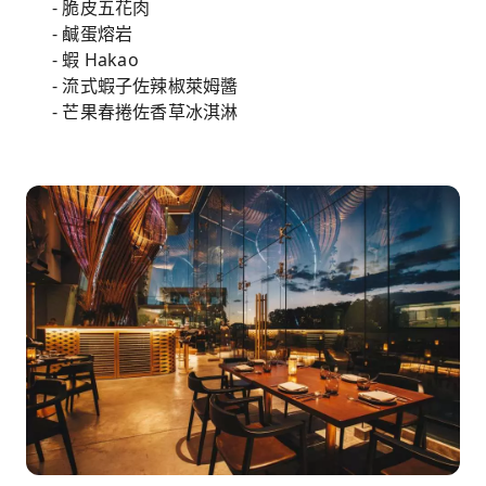
- 脆皮五花肉
- 鹹蛋熔岩
- 蝦 Hakao
- 流式蝦子佐辣椒萊姆醬
- 芒果春捲佐香草冰淇淋