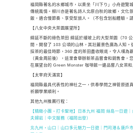
福岡縣著名的水鄉城市，以乘坐「川下り」小舟遊覽
傳統風情。柳川亦是著名詩人北原白秋的故鄉，文化
飯，適合慢節奏、享受型旅人。（不包含划船體驗，
【八女中央大茶園展望所】
綿延不斷的綠色茶田 綿延於緩坡上的大型茶園（70 公頃）
間，開發了 103 公頃的山林，其壯麗景色廣為人知。
採茶的最佳時節，360 度的茶田盡收眼底，令人嘆為
（黃金周前後），這里會舉辦新茶品嘗會和銷售會，
在展望台的 Green Monster 咖啡館一邊品嘗八
【太宰府天滿宮】
福岡縣最具代表性的神社之一，供奉學問之神菅原道真，
祈願學業順利。
其他九州推薦行程：
【精緻小團・打卡聖地】日本九州 福岡 絲島一日遊
夫婦岩｜中文服務（福岡出發）
北九州・山口｜山口多元魅力一日遊｜門司港＆唐戶