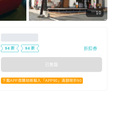
10
折扣券
94 折
94 折
已售罄
下載APP首購結帳輸入「APP90」滿額現折90