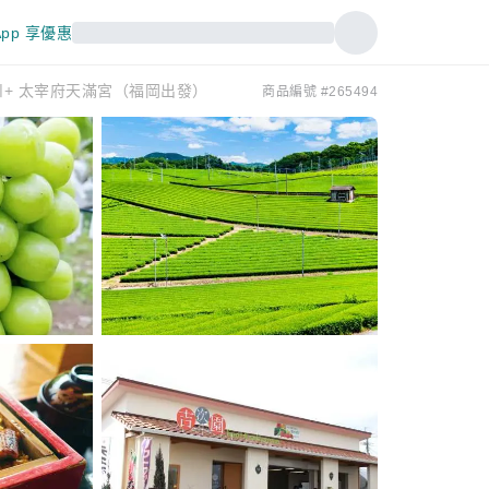
pp 享優惠
柳川+ 太宰府天滿宮（福岡出發）
商品編號 #265494