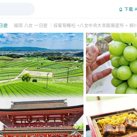
下載 A
日遊
福岡 八女 一日遊 ｜採葡萄暢吃 +八女中央大茶園展望所 + 