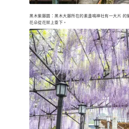
黑木紫藤園：黑木大藤所在的素盞鳴神社有一大片 的紫
花朵從花架上垂下。