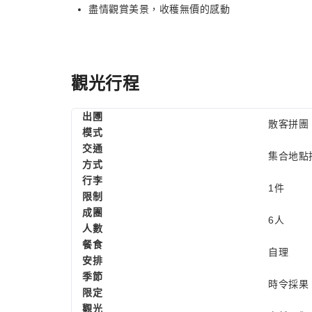
盡情觀賞美景，收穫無價的感動
觀光行程
出圑
散客拼團
模式
交通
集合地點
方式
行李
1件
限制
成團
6人
人數
餐食
自理
安排
季節
時令採果
限定
觀光