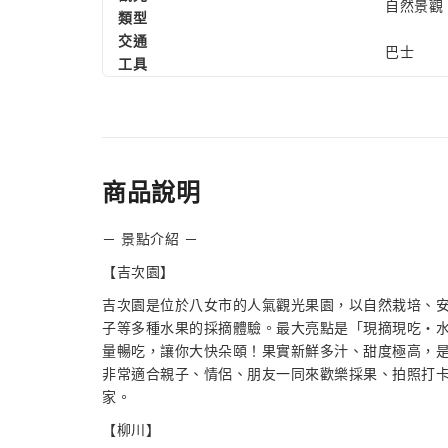
自然景觀
類型
交通
巴士
工具
商品說明
－ 景點介紹 －
【吉次園】
吉次園是位於八女市的人氣觀光果園，以自然栽培、
子等多種水果的採摘體驗。最大亮點是「現摘現吃・
量暢吃，讓你大快朵頤！果實新鮮多汁、甜度極高，
非常適合親子、情侶、朋友一同來歡樂採果、拍照打
家。
【柳川】