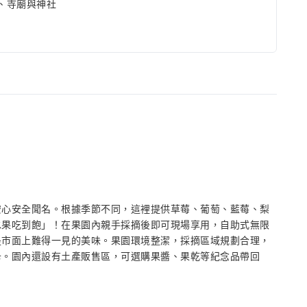
、寺廟與神社
安心安全聞名。根據季節不同，這裡提供草莓、葡萄、藍莓、梨
水果吃到飽」！在果園內親手採摘後即可現場享用，自助式無限
是市面上難得一見的美味。果園環境整潔，採摘區域規劃合理，
卡。園內還設有土產販售區，可選購果醬、果乾等紀念品帶回