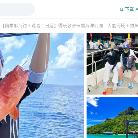
下載 A
【仙本那海釣＋跳島二日遊】暢玩敦沙卡蘭海洋公園｜人氣海域＋釣