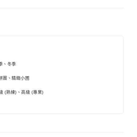
季、冬季
拼團、精緻小圑
級 (熟練)、高級 (專業)