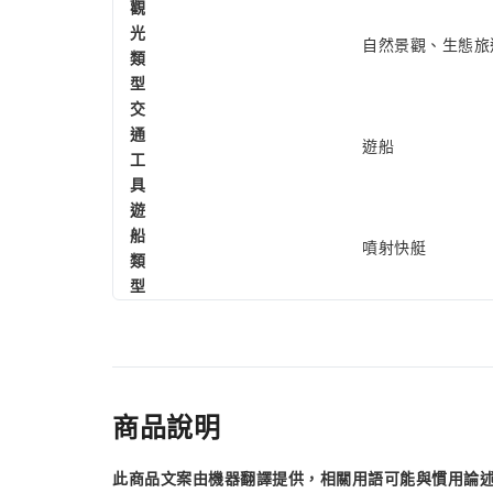
觀
光
自然景觀、生態旅
類
型
交
通
遊船
工
具
遊
船
噴射快艇
類
型
商品說明
此商品文案由機器翻譯提供，相關用語可能與慣用論