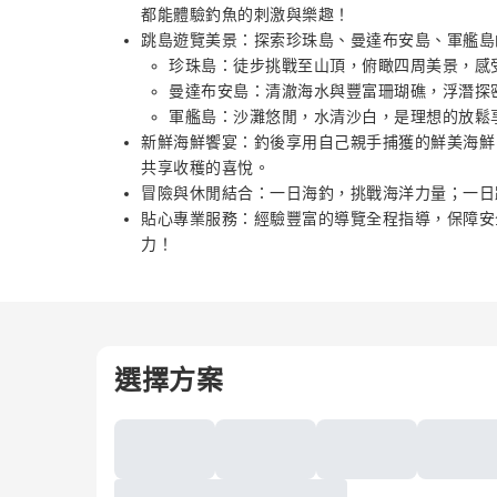
都能體驗釣魚的刺激與樂趣！
跳島遊覽美景：探索珍珠島、曼達布安島、軍艦島
珍珠島：徒步挑戰至山頂，俯瞰四周美景，感
曼達布安島：清澈海水與豐富珊瑚礁，浮潛探
軍艦島：沙灘悠閒，水清沙白，是理想的放鬆
新鮮海鮮饗宴：釣後享用自己親手捕獲的鮮美海鮮
共享收穫的喜悅。
冒險與休閒結合：一日海釣，挑戰海洋力量；一日
貼心專業服務：經驗豐富的導覽全程指導，保障安
力！
選擇方案