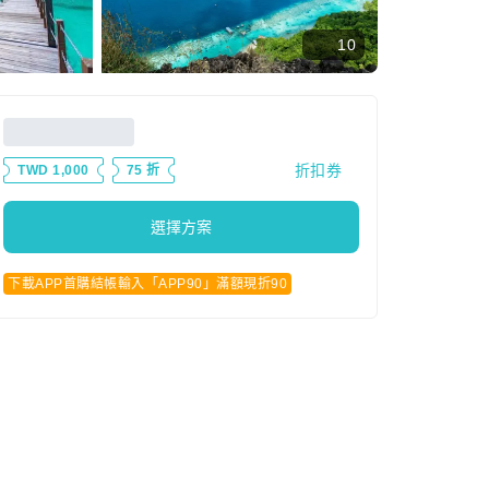
10
折扣券
TWD 1,000
75 折
選擇方案
下載APP首購結帳輸入「APP90」滿額現折90