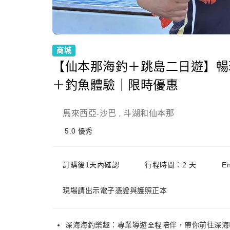
商城
【仙本那海釣＋跳島二日遊】暢
＋釣魚體驗｜限時優惠
馬來西亞
沙巴
斗湖和仙本那
-
,
5.0
優秀
訂購後1天內確認
行程時間：2 天
E
現場請出示電子憑證與護照正本
深海海釣樂趣：專業導遊全程陪伴，帶你前往深海