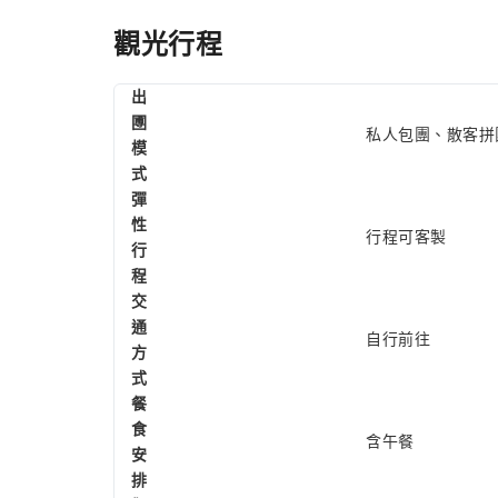
觀光行程
出
圑
私人包團、散客拼
模
式
彈
性
行程可客製
行
程
交
通
自行前往
方
式
餐
食
含午餐
安
排