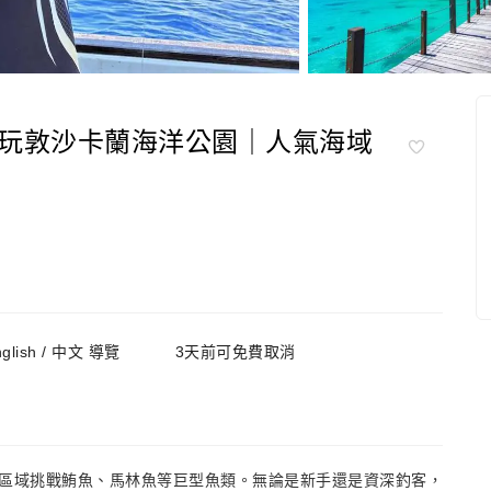
玩敦沙卡蘭海洋公園｜人氣海域
nglish / 中文 導覽
3天前可免費取消
區域挑戰鮪魚、馬林魚等巨型魚類。無論是新手還是資深釣客，