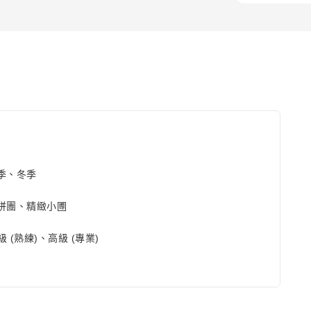
季、冬季
拼團、精緻小圑
級 (熟練)、高級 (專業)