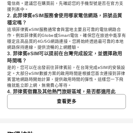
電信商。建議您在購買前，先確認您的手機型號是否在官方支
援列表中。
2. 此菲律賓eSIM服務會使用哪家電信網路，訊號品質
穩定嗎？
這項菲律賓eSIM服務通常會與當地主要且可靠的電信網路合
作，例如菲律賓的Globe或Smart電信，確保您在旅途中能享有
穩定且高品質的4G/5G網路連接。您將始終透過最可靠的本地
網路保持連線，提供流暢的上網體驗。
3. 菲律賓eSIM可以提前在台灣完成設定，並選擇啟用
時間嗎？
是的，您可以在出發前往菲律賓前，在台灣完成eSIM的安裝設
定。大部分eSIM數據方案的啟用時間是根據您首次連接到菲律
賓當地網路時開始計算，提供啟用時間的彈性。這樣您一下飛
機就能立即上網，無需費心等待。
4. 菲律賓宿霧及其他熱門旅遊區域，是否都適用此
eSIM服務？
查看更多
此菲律賓eSIM服務的覆蓋範圍廣泛，涵蓋了菲律賓主要城市及
熱門旅遊景點。無論是馬尼拉、宿霧、長灘島或巴拉望等區
域，您都能使用這項服務保持順暢的網路連線。它旨在提供全
國性的數據覆蓋，讓您在旅程中無憂上網。
5. 如何安裝和啟用菲律賓eSIM服務，iOS系統有特殊安