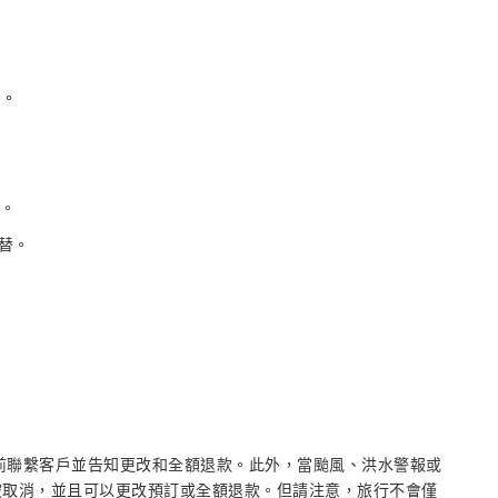
作。
車。
替。
提前聯繫客戶並告知更改和全額退款。此外，當颱風、洪水警報或
被取消，並且可以更改預訂或全額退款。但請注意，旅行不會僅