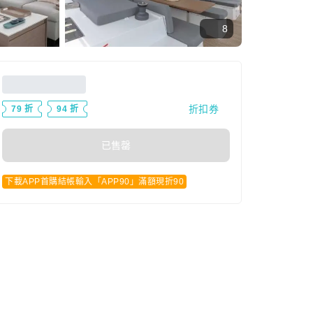
8
折扣券
79 折
94 折
已售罄
下載APP首購結帳輸入「APP90」滿額現折90