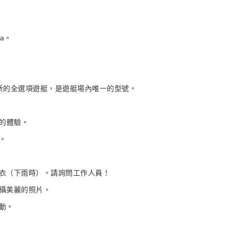
wa。
牌最新的全選項遊艇，是遊艇場內唯一的型號。
意的體驗。
。
雨衣（下雨時）。請詢問工作人員！
拍攝美麗的照片。
動。