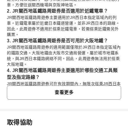
車，方便往返關西機場與京阪神地區。
2. JR關西地區鐵路周遊券是否適用於近鐵電車？
JR關西地區鐵路周遊券主要適用於JR西日本指定區域內的列
車。近鐵電車屬於近畿日本鐵道營運，並非JR西日本的路線。
因此，此周遊券不適用於搭乘近鐵電車，若需搭乘近鐵需另外
購票。
3. JR關西地區鐵路周遊券是否可用於大阪地鐵？
JR關西地區鐵路周遊券的適用範圍僅限於JR西日本指定區域內
的鐵路交通。大阪地鐵由大阪市交通局營運，屬於城市地鐵系
統，與JR西日本鐵路網絡不同。因此，此周遊券無法用於搭乘
大阪地鐵。
4. JR關西地區鐵路周遊券主要適用於哪些交通工具類
型及指定路線？
JR關西地區鐵路周遊券可在有效期間內，無限次搭乘JR西日本
指定區域內的列車。這主要包含JR西日本所營運的普通列車、
查看更多
快速列車和部分特急列車。周遊券適用於連接大阪、京都等關
西地區核心城市的JR西日本路線。
5. JR關西地區鐵路周遊券是否適用於JR西日本以外的
其他鐵路公司或交通工具？
取得協助
JR關西地區鐵路周遊券的適用範圍明確限定為JR西日本指定區
常見問題
域內的列車。這表示周遊券不適用於JR西日本以外的其他鐵路