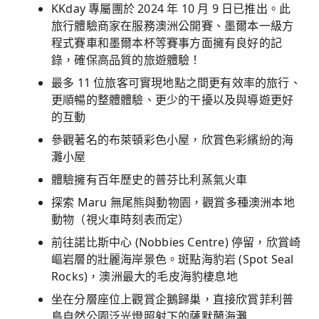
KKday 專屬團於 2024 年 10 月 9 日已推出。此
旅行體驗商家在服務澳洲公開賽、墨爾本一級方
程式賽車和墨爾本杯等賽事方面擁有良好的記
錄，確保高品質的旅遊體驗！
最多 11 位旅客可實現地點之間更有效率的旅行、
更順暢的整體體驗、更少的干擾以及與導遊更好
的互動
參觀著名的布萊頓彩色小屋，欣賞色彩繽紛的海
灘小屋
體驗擁有百年歷史的普芬比利蒸氣火車
探索 Maru 無尾熊與動物園，觀賞多種澳洲本地
動物（視火車時刻表而定）
前往諾比斯中心 (Nobbies Centre) 停留，欣賞崎
嶇岩層的壯麗海岸景色。斑點海豹岩 (Spot Seal
Rocks)，澳洲最大的毛皮海豹棲息地
坐在分層座位上觀賞企鵝歸巢，直接欣賞菲利普
島自然公園泛光燈照射下的薩默蘭海灘