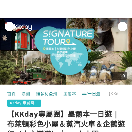
unread
notifications
10
首頁
澳洲
維多利亞州
墨爾本
半/一日遊
【KKday專屬團】墨爾本一日遊 | 布萊頓彩色小屋＆蒸汽火車＆企鵝遊行（中文導遊）｜10 人小團
KKday 專屬團
【KKday專屬團】墨爾本一日遊 |
布萊頓彩色小屋＆蒸汽火車＆企鵝遊