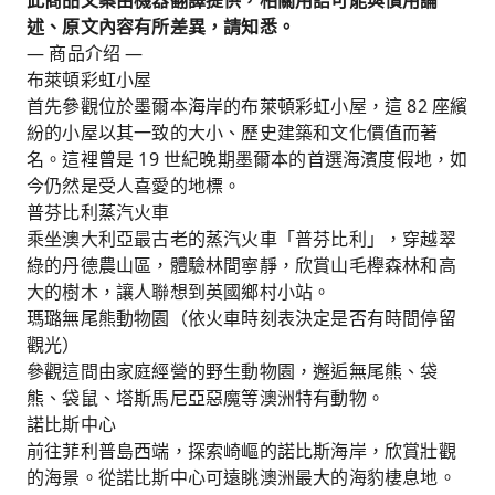
此商品文案由機器翻譯提供，相關用語可能與慣用論
述、原文內容有所差異，請知悉。
— 商品介绍 —
布萊頓彩虹小屋
首先參觀位於墨爾本海岸的布萊頓彩虹小屋，這 82 座繽
紛的小屋以其一致的大小、歷史建築和文化價值而著
名。這裡曾是 19 世紀晚期墨爾本的首選海濱度假地，如
今仍然是受人喜愛的地標。
普芬比利蒸汽火車
乘坐澳大利亞最古老的蒸汽火車「普芬比利」，穿越翠
綠的丹德農山區，體驗林間寧靜，欣賞山毛櫸森林和高
大的樹木，讓人聯想到英國鄉村小站。
瑪璐無尾熊動物園（依火車時刻表決定是否有時間停留
觀光）
參觀這間由家庭經營的野生動物園，邂逅無尾熊、袋
熊、袋鼠、塔斯馬尼亞惡魔等澳洲特有動物。
諾比斯中心
前往菲利普島西端，探索崎嶇的諾比斯海岸，欣賞壯觀
的海景。從諾比斯中心可遠眺澳洲最大的海豹棲息地。