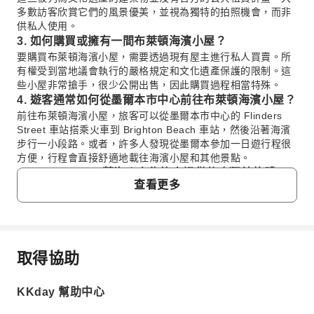
多數訪客欣賞它們的風景優美，並視為獨特的拍照機會，而非
供私人使用。
3. 如何購買或擁有一間布萊頓海濱小屋？
要購買布萊頓海濱小屋，需要透過現有屋主進行私人買賣。所
有權受到當地議會執行的嚴格規定和文化遺產保護的限制。這
些小屋非常搶手，很少公開出售，因此購買過程相當特殊。
4. 遊客通常如何從墨爾本市中心前往布萊頓海濱小屋？
前往布萊頓海濱小屋，旅客可以從墨爾本市中心的 Flinders
Street 車站搭乘火車到 Brighton Beach 車站，然後沿著海濱
步行一小段路。或者，許多人發現從墨爾本參加一日遊行程很
方便，行程會直接舒適地載往海濱小屋和其他景點。
5. Puffing Billy 蒸汽火車為旅客提供什麼獨特的體
查看更多
驗？
Puffing Billy 蒸汽火車提供穿越風景優美的丹頓農山脈
（Dandenong Ranges）的獨特鐵道體驗。旅客可以享受把腿
垂掛在開放式車廂外的傳統，感受微風吹拂，火車沿途鳴笛穿
越古老的桁架橋，蜿蜒穿過茂密的蕨類山谷。這是一趟懷舊的
取得協助
常見問題
時光之旅。
6. 參觀菲利普島企鵝歸巢（Phillip Island Penguin
KKday 幫助中心
Parade）可以看到什麼？
1. 布萊頓海濱小屋主要用於什麼？
在菲利普島企鵝歸巢，遊客可以看到數百隻野生的澳洲小企鵝