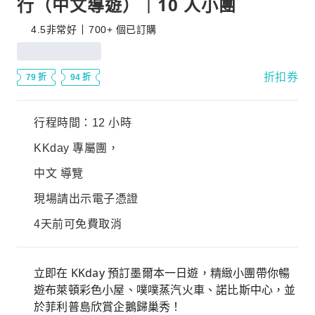
行（中文導遊）｜10 人小團
4.5
非常好
700+ 個已訂購
折扣券
79 折
94 折
行程時間：12 小時
KKday 專屬團，
中文 導覽
現場請出示電子憑證
4天前可免費取消
立即在 KKday 預訂墨爾本一日遊，精緻小團帶你暢
遊布萊頓彩色小屋、噗噗蒸汽火車、諾比斯中心，並
於菲利普島欣賞企鵝歸巢秀！