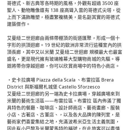
哥德式、新古典等各時期的風格，外觀有超過 3500 座
聖人、動物雕像還有 138 座高聳入雲的哥德式尖塔，從
上而下滿飾雕塑，極盡繁複精美，是名副其實的哥德式
建築傑作。
艾曼紐二世迴廊由兩條帶棚頂的街道匯聚，形成一個十
字形的拱頂迴廊。19 世紀的歐洲非常流行這種室內的拱
頂長廊，其中又以米蘭 艾曼紐二世迴廊 規模最大也最富
盛名，更是現代擁有玻璃帷幕大型購物商城的先驅。導
遊將帶你穿越迴廊，你可以欣賞商場中的特色小商店。
・史卡拉廣場 Piazza della Scala 、布雷拉區 Brera
District 與斯福爾札城堡 Castello Sforzesco
艾曼紐二世迴廊的另一端為史卡拉廣場，穿越廣場來到
米蘭的藝術生活區——布雷拉區。布雷拉 區內佈滿了獨
具特色的餐廳、咖啡店、設計師商店、藝術畫廊、服裝
小店、古著店、古董店、，以及各大品牌的陳列室，是
藝術家們喜愛集結之地，充滿波希米亞生活主義氛圍，
因此有小巴黎及米蘭蒙馬特的稱號，在此旅客可以盡情