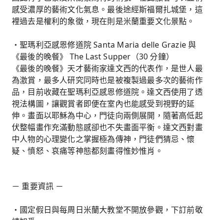
感受濃厚的藝術文化氣息。最後途經斯福爾扎城堡，這
裡過去是權利的象徵，現在則是米蘭重要文化景點。
・聖瑪利亞感恩修道院 Santa Maria delle Grazie 與
《最後的晚餐》 The Last Supper（30 分鐘）
《最後的晚餐》天才藝術家達文西的代表作，是世人最
為激賞，最多人研究同時也是被複製過最多次的藝術作
品，目前收藏在聖瑪利亞感恩修道院。達文西使用了透
視法構圖，讓觀賞者即便在室內也能感受到視野的延
伸。畫面以耶穌為中心，門徒向兩側展開，隨著高低起
伏整幅畫作充滿動態感卻也不失畫面平衡。達文西對畫
中人物的心理變化之掌握極為傳神，門徒們猜忌、懷
疑、憤怒、哀痛等神態都刻畫得惟妙惟肖。
－ 重要資訊 －
・國定假日與每周日米蘭大教堂不開放參觀，下訂前敬