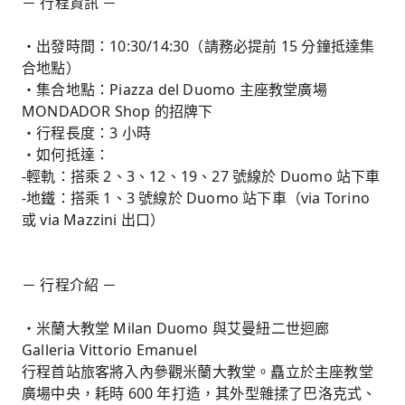
－ 行程資訊 －
・出發時間：10:30/14:30（請務必提前 15 分鐘抵達集
合地點）
・集合地點：Piazza del Duomo 主座教堂廣場
MONDADOR Shop 的招牌下
・行程長度：3 小時
・如何抵達：
-輕軌：搭乘 2、3、12、19、27 號線於 Duomo 站下車
-地鐵：搭乘 1、3 號線於 Duomo 站下車（via Torino
或 via Mazzini 出口）
－ 行程介紹 －
・米蘭大教堂 Milan Duomo 與艾曼紐二世迴廊
Galleria Vittorio Emanuel
行程首站旅客將入內參觀米蘭大教堂。矗立於主座教堂
廣場中央，耗時 600 年打造，其外型雜揉了巴洛克式、