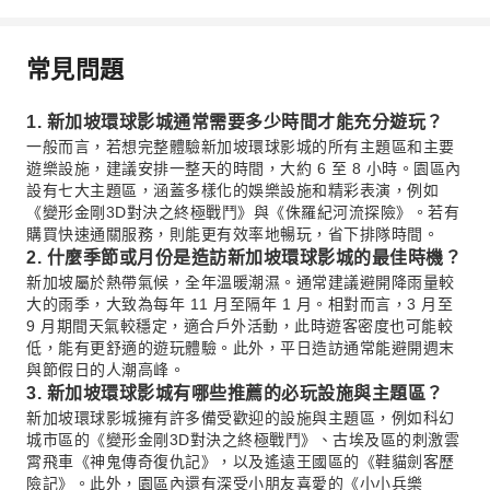
常見問題
1. 新加坡環球影城通常需要多少時間才能充分遊玩？
一般而言，若想完整體驗新加坡環球影城的所有主題區和主要
遊樂設施，建議安排一整天的時間，大約 6 至 8 小時。園區內
設有七大主題區，涵蓋多樣化的娛樂設施和精彩表演，例如
《變形金剛3D對決之終極戰鬥》與《侏羅紀河流探險》。若有
購買快速通關服務，則能更有效率地暢玩，省下排隊時間。
2. 什麼季節或月份是造訪新加坡環球影城的最佳時機？
新加坡屬於熱帶氣候，全年溫暖潮濕。通常建議避開降雨量較
大的雨季，大致為每年 11 月至隔年 1 月。相對而言，3 月至
9 月期間天氣較穩定，適合戶外活動，此時遊客密度也可能較
低，能有更舒適的遊玩體驗。此外，平日造訪通常能避開週末
與節假日的人潮高峰。
3. 新加坡環球影城有哪些推薦的必玩設施與主題區？
新加坡環球影城擁有許多備受歡迎的設施與主題區，例如科幻
城市區的《變形金剛3D對決之終極戰鬥》、古埃及區的刺激雲
霄飛車《神鬼傳奇復仇記》，以及遙遠王國區的《鞋貓劍客歷
險記》。此外，園區內還有深受小朋友喜愛的《小小兵樂