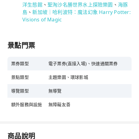
洋生態館
、
聖淘沙名勝世界水上探險樂園
、
海豚
島
、
新加坡｜哈利波特：魔法幻象 Harry Potter:
Visions of Magic
景點門票
票券類型
電子票券(直接入場)、快速通關票券
景點類型
主題樂園、環球影城
導覽類型
無導覽
額外服務與設施
無障礙友善
商品說明