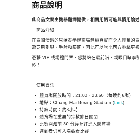
商品說明
此商品文案由機器翻譯提供，相關用語可能與慣用論
－商品介紹－
在泰國清邁的原始泰拳體育場體驗真實而令人興奮的泰
需要用到腳、手肘和膝蓋，因此可以說比西方拳擊更
憑藉 VIP 或場邊門票，您將站在最前沿，親眼目睹
影！
－使用資訊－
體育場開放時間：21:00 - 23:50（每晚約6場）
地點：Chiang Mai Boxing Stadium (
Link
)
持續時間：約3小時
體育場在重要的宗教節日關閉
比賽開始前 30 分鐘允許進入體育場
遲到者仍可入場觀看比賽