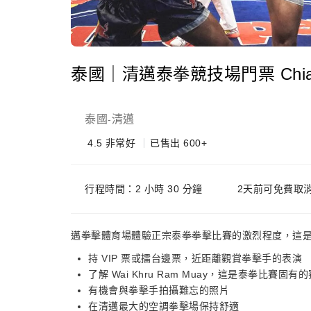
泰國｜清邁泰拳競技場門票 Chiangma
泰國
清邁
-
4.5
非常好
已售出 600+
行程時間：2 小時 30 分鐘
2天前可免費取
邁拳擊體育場體驗正宗泰拳拳擊比賽的激烈程度，這
持 VIP 票或擂台邊票，近距離觀賞拳擊手的表演
了解 Wai Khru Ram Muay，這是泰拳比賽固有
有機會與拳擊手拍攝難忘的照片
在清邁最大的空調拳擊場保持舒適