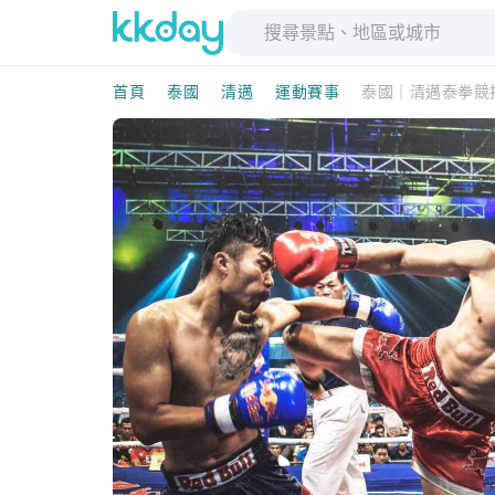
首頁
泰國
清邁
運動賽事
泰國｜清邁泰拳競技場門票