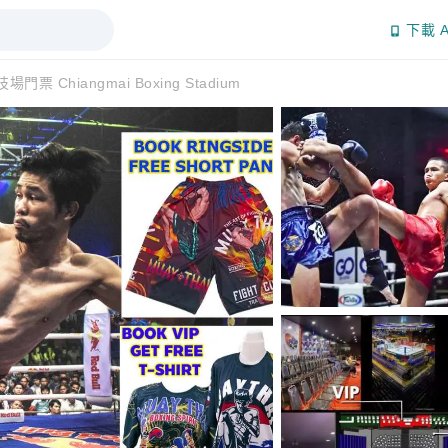
下載 A
 Chiangmai Boxing Stadium