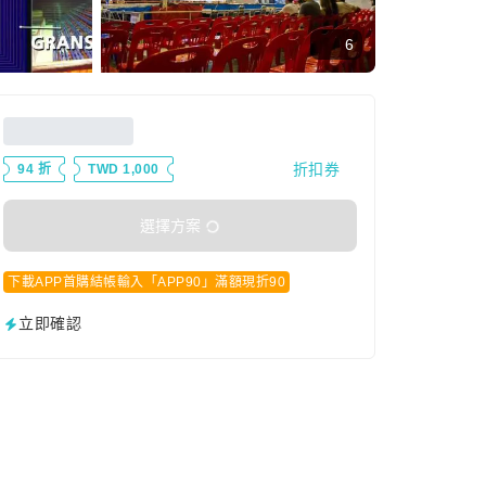
6
折扣券
94 折
TWD 1,000
選擇方案
下載APP首購結帳輸入「APP90」滿額現折90
立即確認