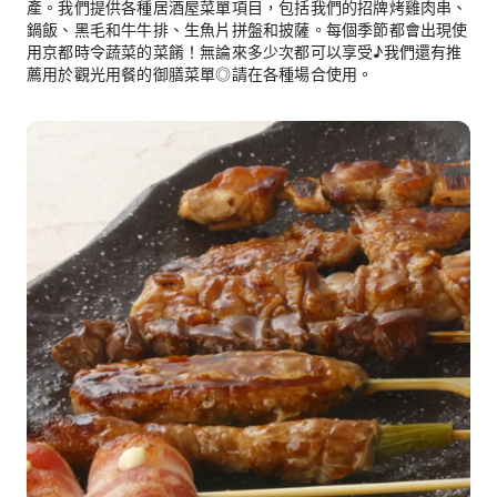
產。我們提供各種居酒屋菜單項目，包括我們的招牌烤雞肉串、
鍋飯、黑毛和牛牛排、生魚片拼盤和披薩。每個季節都會出現使
用京都時令蔬菜的菜餚！無論來多少次都可以享受♪我們還有推
薦用於觀光用餐的御膳菜單◎請在各種場合使用。