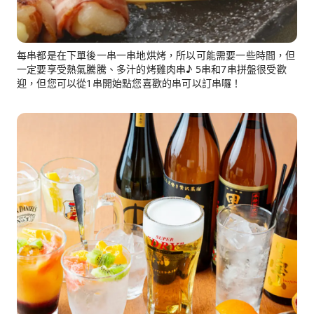
每串都是在下單後一串一串地烘烤，所以可能需要一些時間，但
一定要享受熱氣騰騰、多汁的烤雞肉串♪ 5串和7串拼盤很受歡
迎，但您可以從1串開始點您喜歡的串可以訂串囉！