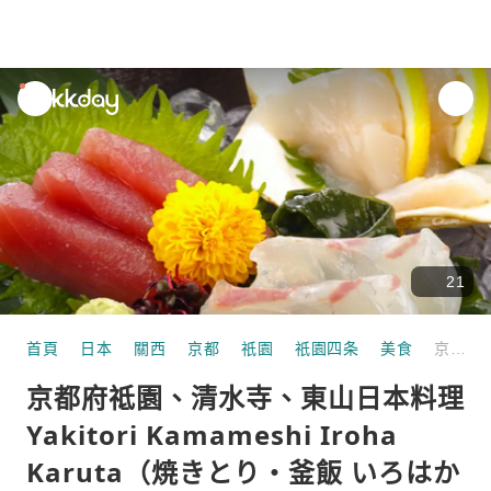
unread
notifications
21
首頁
日本
關西
京都
祇園
祇園四条
美食
京都府祗園、清水寺、東山日本料理Yakitori Kamameshi Iroha Karuta（焼きとり・釜飯 いろはかるた 木屋町本店）|僅座位預定
京都府祗園、清水寺、東山日本料理
Yakitori Kamameshi Iroha
Karuta（焼きとり・釜飯 いろはか