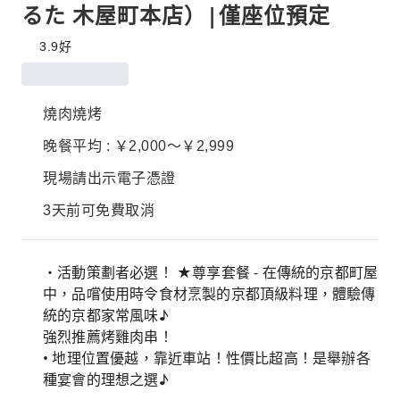
るた 木屋町本店）|僅座位預定
3.9
好
燒肉燒烤
晚餐平均 : ￥2,000～￥2,999
現場請出示電子憑證
3天前可免費取消
・活動策劃者必選！ ★尊享套餐 - 在傳統的京都町屋
中，品嚐使用時令食材烹製的京都頂級料理，體驗傳
統的京都家常風味♪
強烈推薦烤雞肉串！
• 地理位置優越，靠近車站！性價比超高！是舉辦各
種宴會的理想之選♪