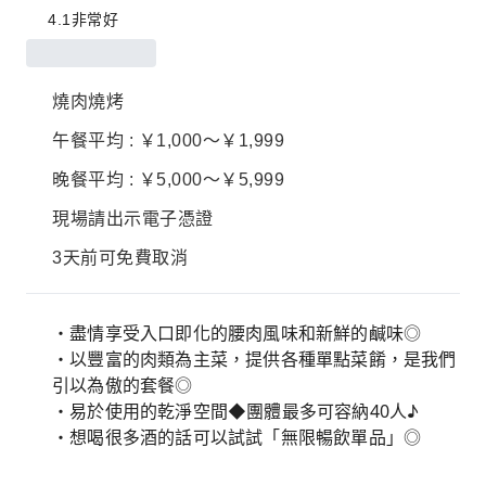
4.1
非常好
燒肉燒烤
午餐平均 : ￥1,000～￥1,999
晚餐平均 : ￥5,000～￥5,999
現場請出示電子憑證
3天前可免費取消
・盡情享受入口即化的腰肉風味和新鮮的鹹味◎
・以豐富的肉類為主菜，提供各種單點菜餚，是我們
引以為傲的套餐◎
・易於使用的乾淨空間◆團體最多可容納40人♪
・想喝很多酒的話可以試試「無限暢飲單品」◎