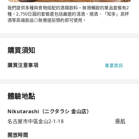
我們提供多種與食物搭配的酒精飲料。無限暢飲的單品套餐有2
種，2,750日圓的套餐還包括嚴選的清酒、燒酒、「知多」高杯
酒等高級飲品◎無需提前預約即可使用。
購買須知
購買注意事項
重要資訊
體驗地點
Nikutarashi（ニクタラシ 金山店）
名古屋市中區金山2-1-18
導航
開放時間