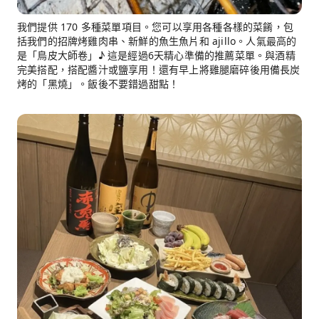
我們提供 170 多種菜單項目。您可以享用各種各樣的菜餚，包
括我們的招牌烤雞肉串、新鮮的魚生魚片和 ajillo。人氣最高的
是「鳥皮大師卷」♪ 這是經過6天精心準備的推薦菜單。與酒精
完美搭配，搭配醬汁或鹽享用！還有早上將雞腿磨碎後用備長炭
烤的「黑燒」。飯後不要錯過甜點！