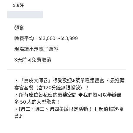
3.6
好
麵食
晚餐平均 : ￥3,000～￥3,999
現場請出示電子憑證
3天前可免費取消
・「鳥皮大師卷」很受歡迎♪菜單種類豐富 ・最推薦
宴會套餐（含120分鐘無限暢飲）！
・所有座位皆私密的豪華空間 ◆我們還可以舉辦最
多 50 人的大型聚會！
・[週二、週三、週四舉辦限定活動！ 】超值暢飲機
會♪