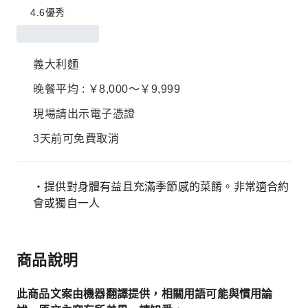
4.6
優秀
義大利麵
晚餐平均 : ￥8,000～￥9,999
現場請出示電子憑證
3天前可免費取消
・提供對身體有益且充滿季節感的菜餚。非常適合約
會或獨自一人
商品說明
此商品文案由機器翻譯提供，相關用語可能與慣用論