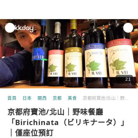
unread
notifications
21
首頁
日本
關西
京都
美食
京都府寶池/北山｜野味餐廳「Birichinata（ビリキナータ）」 ｜僅座位預訂
京都府寶池/北山｜野味餐廳
「Birichinata（ビリキナータ）」
｜僅座位預訂