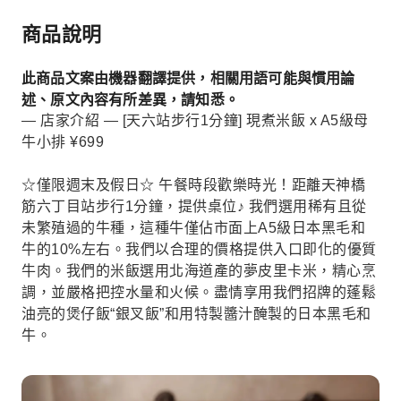
商品說明
此商品文案由機器翻譯提供，相關用語可能與慣用論
述、原文內容有所差異，請知悉。
— 店家介紹 — [天六站步行1分鐘] 現煮米飯 x A5級母
牛小排 ¥699
☆僅限週末及假日☆ 午餐時段歡樂時光！距離天神橋
筋六丁目站步行1分鐘，提供桌位♪ 我們選用稀有且從
未繁殖過的牛種，這種牛僅佔市面上A5級日本黑毛和
牛的10%左右。我們以合理的價格提供入口即化的優質
牛肉。我們的米飯選用北海道產的夢皮里卡米，精心烹
調，並嚴格把控水量和火候。盡情享用我們招牌的蓬鬆
油亮的煲仔飯“銀叉飯”和用特製醬汁醃製的日本黑毛和
牛。