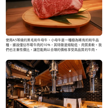
使用A5等級的黑毛和牛母牛。小母牛是一種極為稀有的和牛品
種，據說僅佔市場牛肉的10%，其特徵是熔點低、肉質柔軟。我
們也注重性價比，讓您能夠以合理的價格享受高品質的牛肉。