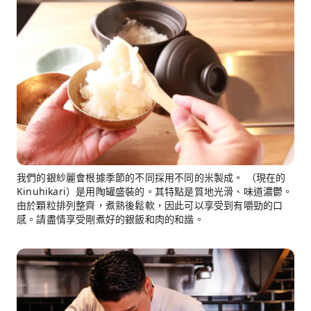
我們的銀紗麗會根據季節的不同採用不同的米製成。 （現在的
Kinuhikari）是用陶罐盛裝的。其特點是質地光滑、味道濃鬱。
由於顆粒排列整齊，煮熟後鬆軟，因此可以享受到有嚼勁的口
感。請盡情享受剛煮好的銀飯和肉的和諧。