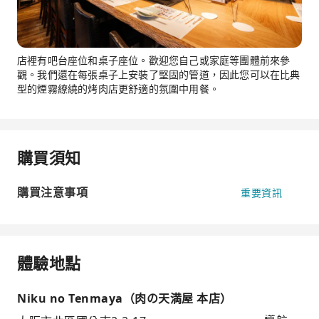
店裡有吧台座位和桌子座位。歡迎您自己或家庭等團體前來參
觀。我們還在每張桌子上安裝了堅固的管道，因此您可以在比典
型的煙霧繚繞的烤肉店更舒適的氛圍中用餐。
購買須知
購買注意事項
重要資訊
體驗地點
Niku no Tenmaya（肉の天満屋 本店）