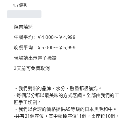
4.7
優秀
燒肉燒烤
午餐平均 : ￥4,000～￥4,999
晚餐平均 : ￥5,000～￥5,999
現場請出示電子憑證
3天前可免費取消
・我們對米的品牌、水分、熱量都很講究。
- 每個部分都以最美味的方式烹調。全部由我們的工
匠手工切割。
・我們以合理的價格提供A5等級的日本黑毛和牛。
-共有21個座位，其中櫃檯座位11個，桌座位10個。