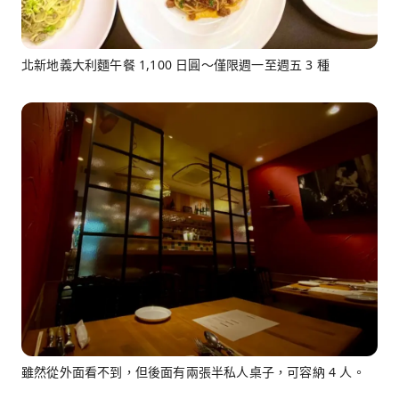
北新地義大利麵午餐 1,100 日圓～僅限週一至週五 3 種
雖然從外面看不到，但後面有兩張半私人桌子，可容納 4 人。