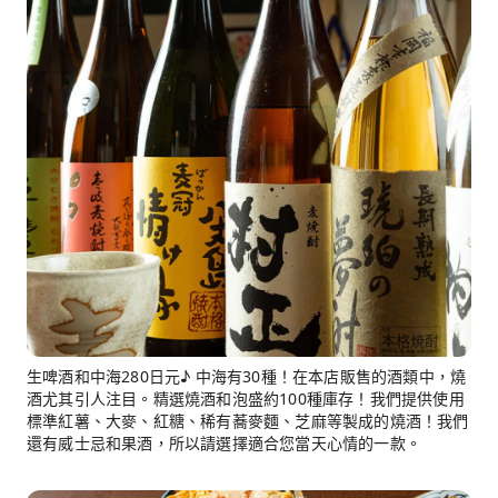
生啤酒和中海280日元♪ 中海有30種！在本店販售的酒類中，燒
酒尤其引人注目。精選燒酒和泡盛約100種庫存！我們提供使用
標準紅薯、大麥、紅糖、稀有蕎麥麵、芝麻等製成的燒酒！我們
還有威士忌和果酒，所以請選擇適合您當天心情的一款。