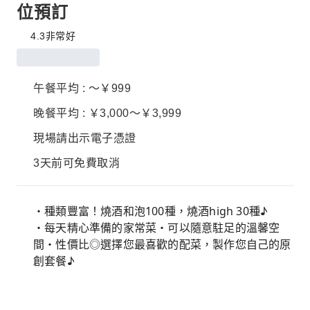
位預訂
4.3
非常好
午餐平均 : ～￥999
晚餐平均 : ￥3,000～￥3,999
現場請出示電子憑證
3天前可免費取消
・種類豐富！燒酒和泡100種，燒酒high 30種♪
・每天精心準備的家常菜・可以隨意駐足的溫馨空
間・性價比◎選擇您最喜歡的配菜，製作您自己的原
創套餐♪