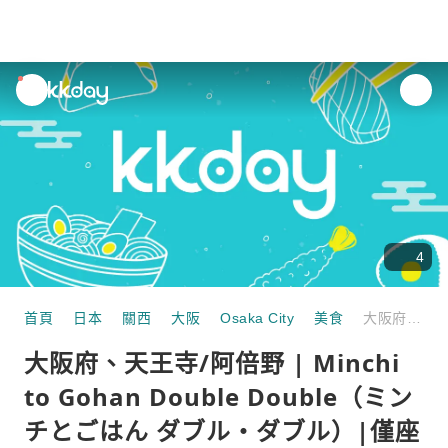
unread
notifications
4
首頁
日本
關西
大阪
Osaka City
美食
大阪府、天王寺/阿倍野 | Minchi to Gohan Double Double（ミンチとごはん ダブル・ダブル）|僅座位預訂
大阪府、天王寺/阿倍野 | Minchi
to Gohan Double Double（ミン
チとごはん ダブル・ダブル）|僅座