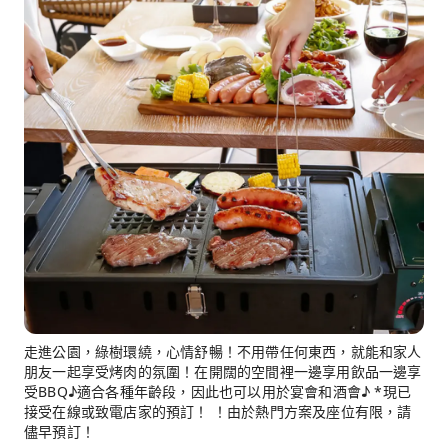
走進公園，綠樹環繞，心情舒暢！不用帶任何東西，就能和家人
朋友一起享受烤肉的氛圍！在開闊的空間裡一邊享用飲品一邊享
受BBQ♪適合各種年齡段，因此也可以用於宴會和酒會♪ *現已
接受在線或致電店家的預訂！ ！由於熱門方案及座位有限，請
儘早預訂！