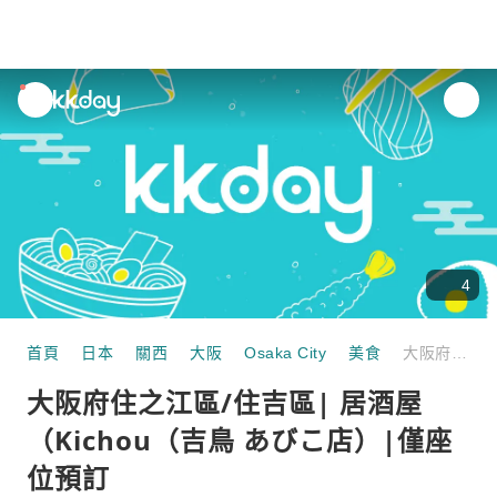
unread
notifications
4
首頁
日本
關西
大阪
Osaka City
美食
大阪府住之江區/住吉區| 居酒屋（Kichou（吉鳥 あびこ店）|僅座位預訂
大阪府住之江區/住吉區| 居酒屋
（Kichou（吉鳥 あびこ店）|僅座
位預訂