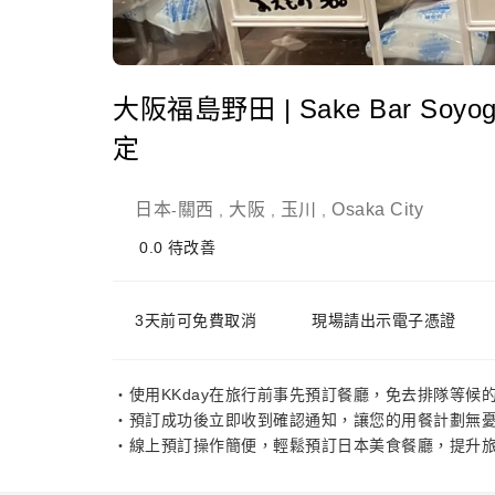
大阪福島野田 | Sake Bar Soy
定
日本
關西
大阪
玉川
Osaka City
-
,
,
,
0.0
待改善
3天前可免費取消
現場請出示電子憑證
・使用KKday在旅行前事先預訂餐廳，免去排隊等候
・預訂成功後立即收到確認通知，讓您的用餐計劃無
・線上預訂操作簡便，輕鬆預訂日本美食餐廳，提升