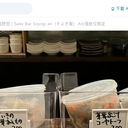
下載 A
田 | Sake Bar Soyogi an（そよぎ庵） An|僅座位預定