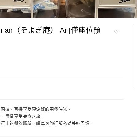
ogi an（そよぎ庵） An|僅座位預
的困擾，直接享受預定好的用餐時光。
憂，盡情享受美食之旅！
旅行中的餐飲體驗，讓每次旅行都充滿美味回憶。