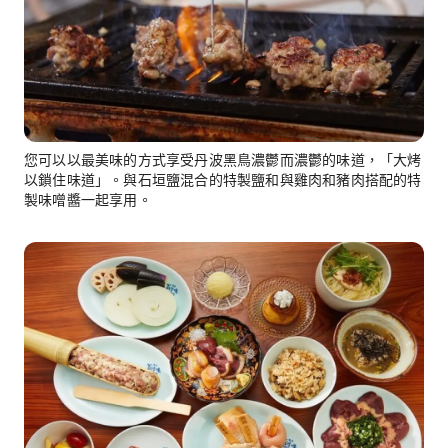
您可以以最美味的方式享受丹波黑鳥濃鬱而濃鬱的味道，「大烤
以鎖住味道」。與石垣鹽混合的特製鹽和與雞肉和豬肉搭配的特
製味噌醬一起享用。