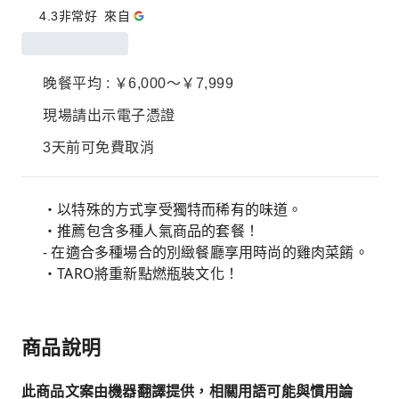
4.3
非常好
來自
晚餐平均 : ￥6,000～￥7,999
現場請出示電子憑證
3天前可免費取消
・以特殊的方式享受獨特而稀有的味道。
・推薦包含多種人氣商品的套餐！
- 在適合多種場合的別緻餐廳享用時尚的雞肉菜餚。
・TARO將重新點燃瓶裝文化！
商品說明
此商品文案由機器翻譯提供，相關用語可能與慣用論