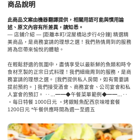
商品說明
此商品文案由機器翻譯提供，相關用語可能與慣用論
述、原文內容有所差異，請知悉。
— 店鋪介紹 — [距離本町/淀屋橋站步行4分鐘] 精選精
美商品，是商務宴請的理想之選！我們熱情周到的服務
將為您帶來愉悅的體驗。
在輕鬆舒適的氛圍中，盡情享受以最新鮮的魚類和時令
食材烹製的正宗日式料理！我們細緻周到的服務，是商
務宴請的理想之選。 [我們提供私人房間，如有需要請
提前預約。 ] 我們接受酒會、商務宴會、公司宴會和私
人宴會的預訂。 ‥…━━◆午餐菜單範例◆━━…‥
・每日特餐 1000日元 ・烤銀鮭魚配西京味噌套餐
1200日元 *午餐供應時間為週一至週五