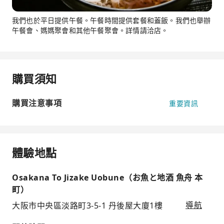
我們也於平日提供午餐。午餐時間提供套餐和蓋飯。我們也舉辦
午餐會、媽媽聚會和其他午餐聚會。詳情請洽店。
購買須知
購買注意事項
重要資訊
體驗地點
Osakana To Jizake Uobune（お魚と地酒 魚舟 本
町）
大阪市中央區淡路町3-5-1 丹後屋大廈1樓
導航