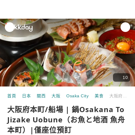
unread
notifications
10
首頁
日本
關西
大阪
Osaka City
美食
大阪府本町/船場 | 鍋Osakana To Jizake Uobune（お魚と地酒 魚舟 本町）|僅座位預訂
大阪府本町/船場 | 鍋Osakana To
Jizake Uobune（お魚と地酒 魚舟
本町）|僅座位預訂