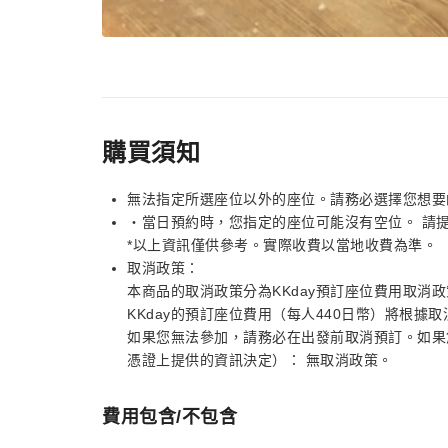
購買須知
無法指定所選座位以外的座位。請務必選擇您想要
・當日預約時，您指定的座位可能沒有空位。 請
*以上資訊僅供參考。實際收費以當地收費為準。
取消政策：
本商品的取消政策分為KKday預訂座位費用取消
KKday的預訂座位費用（每人440日幣）將根據
如果您無法參加，請務必在出發前取消預訂。如果
憑證上提供的資訊決定）： 無取消政策。
費用包含/不包含