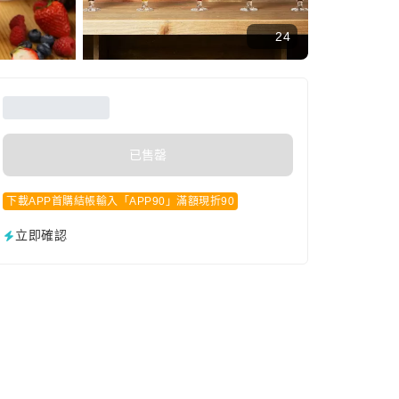
24
已售罄
下載APP首購結帳輸入「APP90」滿額現折90
立即確認