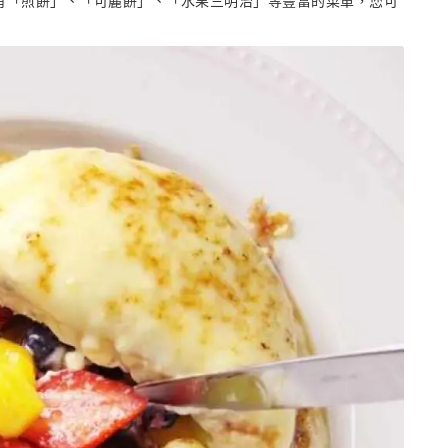
有「煎餅」、「可麗餅」、「水果三明治」等豐富的菜單，您可