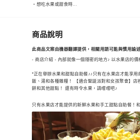
・想吃水果或甜食時...
商品說明
此商品文案由機器翻譯提供，相關用語可能與慣用論
- 商店介紹 - 內部就像一個隱密的地方♪ 以水果店的
*正在舉辦水果和甜點自助餐♪♪只有在水果店才能享
飯、湯和各種雜糧！ 【適合聖誕派對和女孩聚會】店
餅和其他甜點！ 還有時令水果，請嚐嚐吧♪
只有水果店才能提供的新鮮水果和手工甜點自助餐！和茶