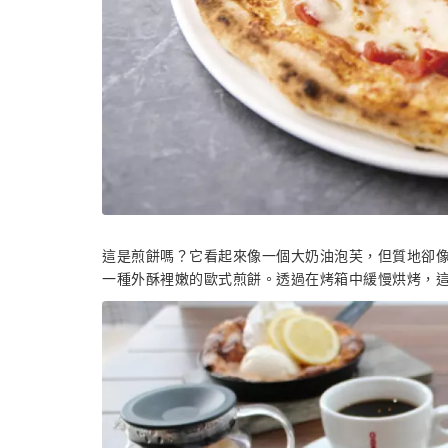
這是煎餅嗎？它看起來像一個大奶油泡芙，但質地卻像
一種外酥裡嫩的歐式煎餅。透過在烤箱中緩慢烘烤，