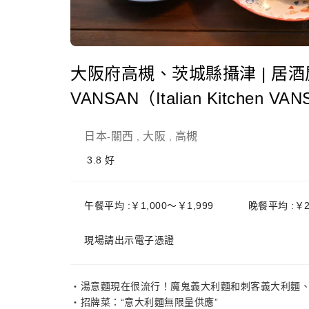
大阪府高槻、茨城縣攝津 | 居酒屋Ital
VANSAN（Italian Kitchen
日本
關西
大阪
高槻
-
,
,
3.8
好
午餐平均 :￥1,000～￥1,999
晚餐平均 :￥2
現場請出示電子憑證
・湯意麵現在很流行！魔鬼義大利麵和刺客義大利麵、
・招牌菜：“意大利麵無限量供應”