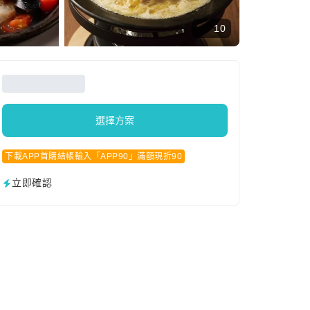
10
選擇方案
下載APP首購結帳輸入「APP90」滿額現折90
立即確認