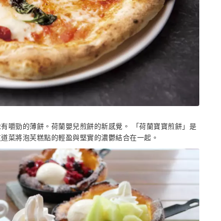
有嚼勁的薄餅。荷蘭嬰兒煎餅的新感覺。 「荷蘭寶寶煎餅」是
這道菜將泡芙糕點的輕盈與堅實的濃鬱結合在一起。