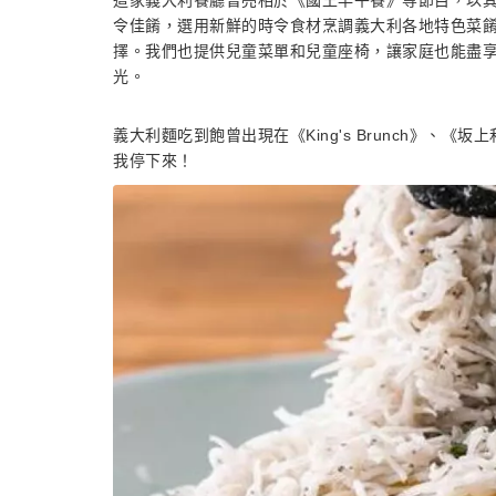
這家義大利餐廳曾亮相於《國王早午餐》等節目，以
令佳餚，選用新鮮的時令食材烹調義大利各地特色菜
擇。我們也提供兒童菜單和兒童座椅，讓家庭也能盡享
光。
義大利麵吃到飽曾出現在《King's Brunch》、《坂上
我停下來！