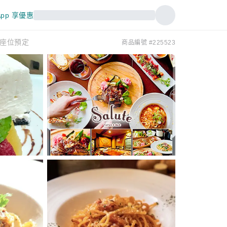
pp 享優惠
|僅座位預定
商品編號 #225523