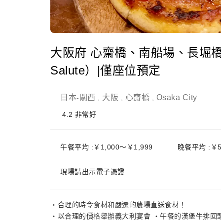
大阪府 心齋橋、南船場、長堀橋 |Shi
Salute）|僅座位預定
日本
關西
大阪
心齋橋
Osaka City
-
,
,
,
4.2
非常好
午餐平均 :￥1,000～￥1,999
晚餐平均 :￥5
現場請出示電子憑證
・合理的時令食材和嚴選的農場直送食材！
・以合理的價格舉辦義大利宴會 ・午餐的漢堡牛排回