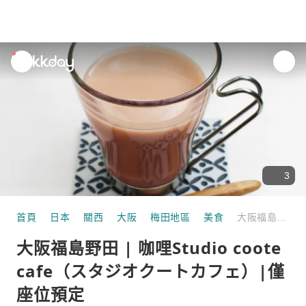
unread
notifications
3
首頁
日本
關西
大阪
梅田地區
美食
大阪福島野田 | 咖哩Studio coote cafe（スタジオクートカフェ）|僅座位預定
大阪福島野田 | 咖哩Studio coote
cafe（スタジオクートカフェ）|僅
座位預定