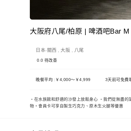
大阪府八尾/柏原 | 啤酒吧Bar 
日本
關西
大阪
八尾
-
,
,
0.0
待改善
晚餐平均 :￥4,000～￥4,999
3天前可免費
・在水族館和舒適的沙發上放鬆身心 ・我們從無盡的
物。會員卡可享自製生巧克力、原木生火腿等優惠