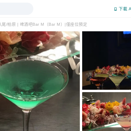
下載 A
尾/柏原 | 啤酒吧Bar M（Bar M）|僅座位預定