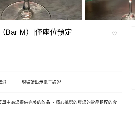
M（Bar M）|僅座位預定
取消
現場請出示電子憑證
菜單中為您提供完美的飲品 ・精心挑選的與您的飲品相配的食