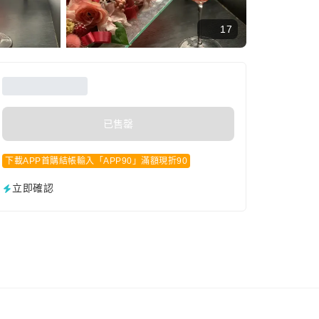
17
已售罄
下載APP首購結帳輸入「APP90」滿額現折90
立即確認