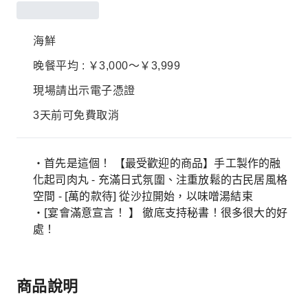
海鮮
晚餐平均 : ￥3,000～￥3,999
現場請出示電子憑證
3天前可免費取消
・首先是這個！ 【最受歡迎的商品】手工製作的融
化起司肉丸 - 充滿日式氛圍、注重放鬆的古民居風格
空間 - [萬的款待] 從沙拉開始，以味噌湯結束
・[宴會滿意宣言！ 】 徹底支持秘書！很多很大的好
處！
商品說明