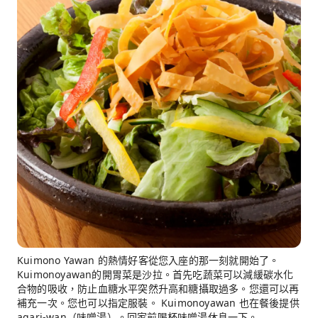
Kuimono Yawan 的熱情好客從您入座的那一刻就開始了。
Kuimonoyawan的開胃菜是沙拉。首先吃蔬菜可以減緩碳水化
合物的吸收，防止血糖水平突然升高和糖攝取過多。您還可以再
補充一次。您也可以指定服裝。 Kuimonoyawan 也在餐後提供
agari-wan（味噌湯）。回家前喝杯味噌湯休息一下。