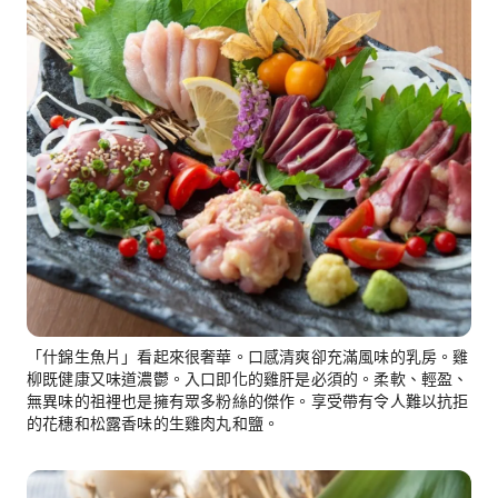
「什錦生魚片」看起來很奢華。口感清爽卻充滿風味的乳房。雞
柳既健康又味道濃鬱。入口即化的雞肝是必須的。柔軟、輕盈、
無異味的祖裡也是擁有眾多粉絲的傑作。享受帶有令人難以抗拒
的花穗和松露香味的生雞肉丸和鹽。