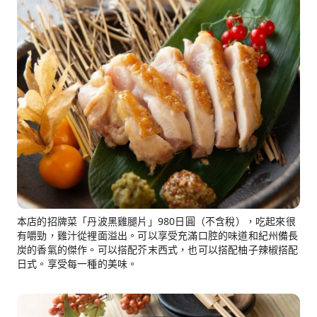
本店的招牌菜「丹波黑雞腿片」980日圓（不含稅），吃起來很
有嚼勁，雞汁從裡面溢出。可以享受充滿口腔的味道和紀州備長
炭的香氣的傑作。可以搭配芥末西式，也可以搭配柚子辣椒搭配
日式。享受每一種的美味。