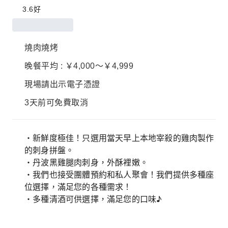
3.6
好
燒肉燒烤
晚餐平均 : ￥4,000～￥4,999
現場請出示電子憑證
3天前可免費取消
・新鮮度極佳！只選用當天早上本地宰殺的雞肉製作
的刺身拼盤。
・丹波黑雞腿肉刺身，外酥裡嫩。
・我們也接受團體預約和私人聚會！我們提供多種座
位選擇，滿足您的各種需求！
・多種清酒可供選擇，滿足您的口味♪