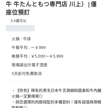
牛 牛たんともつ専門店 川上）|僅
座位預訂
3.4
還可以
火鍋 · 牛排
午餐平均 : ～￥999
晚餐平均 : ￥5,000～￥5,999
現場請出示電子憑證
3天前可免費取消
・【特色】稀有的黑毛日本牛舌涮鍋和國產和牛內臟
火鍋一定要嚐嚐◎
・與您選擇的肉類搭配的多種飲料！還有超值無限暢
飲套餐◎