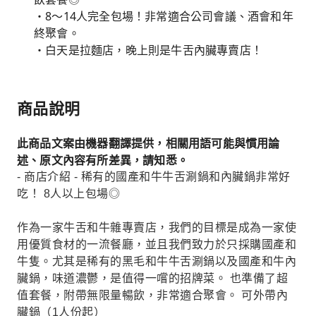
・8～14人完全包場！非常適合公司會議、酒會和年
終聚會。
・白天是拉麵店，晚上則是牛舌內臟專賣店！
商品說明
此商品文案由機器翻譯提供，相關用語可能與慣用論
述、原文內容有所差異，請知悉。
- 商店介紹 - 稀有的國產和牛牛舌涮鍋和內臟鍋非常好
吃！ 8人以上包場◎
作為一家牛舌和牛雜專賣店，我們的目標是成為一家使
用優質食材的一流餐廳，並且我們致力於只採購國產和
牛隻。尤其是稀有的黑毛和牛牛舌涮鍋以及國產和牛內
臟鍋，味道濃鬱，是值得一嚐的招牌菜。 也準備了超
值套餐，附帶無限量暢飲，非常適合聚會。 可外帶內
臟鍋（1人份起）