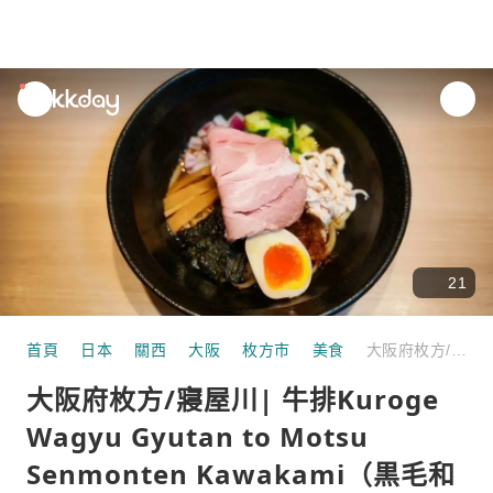
unread
notifications
21
首頁
日本
關西
大阪
枚方市
美食
大阪府枚方/寢屋川| 牛排Kuroge Wagyu Gyutan to Motsu Senmonten Kawakami（黒毛和牛 牛たんともつ専門店 川上）|僅座位預訂
大阪府枚方/寢屋川| 牛排Kuroge
Wagyu Gyutan to Motsu
Senmonten Kawakami（黒毛和