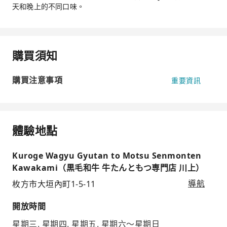
天和晚上的不同口味。
購買須知
購買注意事項
重要資訊
體驗地點
Kuroge Wagyu Gyutan to Motsu Senmonten
Kawakami（黒毛和牛 牛たんともつ専門店 川上）
枚方市大垣內町1-5-11
導航
開放時間
星期三, 星期四, 星期五, 星期六～星期日