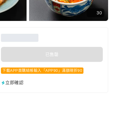
30
已售罄
下載APP首購結帳輸入「APP90」滿額現折90
立即確認