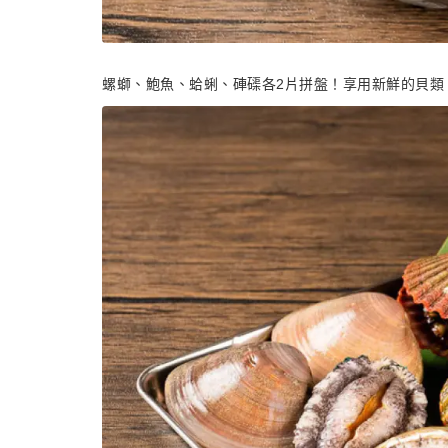
螺螄、鮑魚、蛤蜊、硨磲各2片拼盤！享用新鮮的貝類