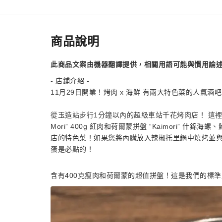
商品說明
此商品文案由機器翻譯提供，相關用語可能與慣用論
- 店鋪介紹 -
11月29日開業！烤肉 x 海鮮 有兩大特色菜的人氣酒
從玉造站步行1分鐘以內的超級車站千花烤肉店！ 這裡是
Mori” 400g 紅肉和荷爾蒙拼盤 “Kaimori” 什錦海螺、鮑魚、
店的特色菜！如果您將內臟放入辣椒托里鍋中燒烤並
蛋是必點的！
含有400克瘦肉和荷爾蒙的超值拼盤！這是我們的標