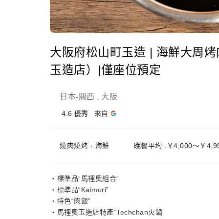
大阪府松山町玉造 | 海鮮大周
玉造店）|僅座位預定
日本
關西
大阪
-
,
4.6
優秀
來自
燒肉燒烤 · 海鮮
晚餐平均 :￥4,000～￥4,9
・標準品“馬裡奧組合”
・標準品“Kaimori”
・特色“肉飯”
・馬裡奧玉造店特產“Techchan火鍋”