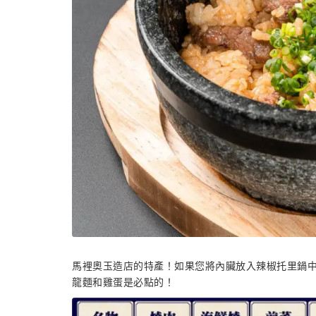
馬裡奧玉造店的特產！如果您將內臟放入辣椒托里鍋
龍麵和雞蛋是必點的！