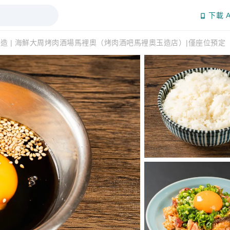
下載 A
造 | 海鮮大周烤肉酒場馬裡奧（烤肉酒吧馬裡奧玉造店）|僅座位預定