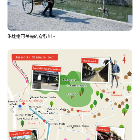
沿途還可美麗的倉敷川。