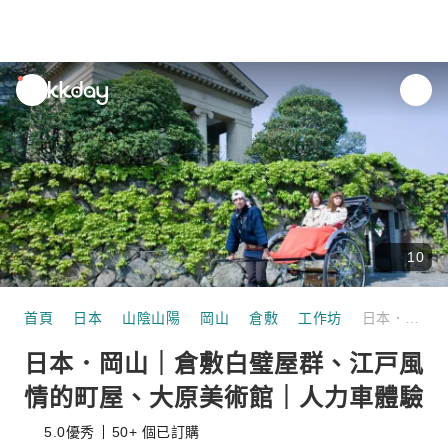
unread
notifications
10
首頁
日本
山陰山陽
岡山
倉敷
工作坊
日本．岡山｜倉敷白璧屋群、江戸風情的町屋、大原美術館｜人力車體驗
日本．岡山｜倉敷白璧屋群、江戸風
情的町屋、大原美術館｜人力車體驗
5.0
優秀
50+ 個已訂購