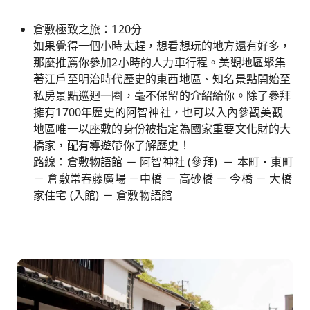
倉敷極致之旅：120分
如果覺得一個小時太趕，想看想玩的地方還有好多，
那麼推薦你參加2小時的人力車行程。美觀地區聚集
著江戶至明治時代歷史的東西地區、知名景點開始至
私房景點巡迴一圈，毫不保留的介紹給你。除了參拜
擁有1700年歷史的阿智神社，也可以入內參觀美觀
地區唯一以座敷的身份被指定為國家重要文化財的大
橋家，配有導遊帶你了解歷史！
路線：倉敷物語館 － 阿智神社 (參拜) － 本町・東町
－ 倉敷常春藤廣場 －中橋 － 高砂橋 － 今橋 － 大橋
家住宅 (入館) － 倉敷物語館