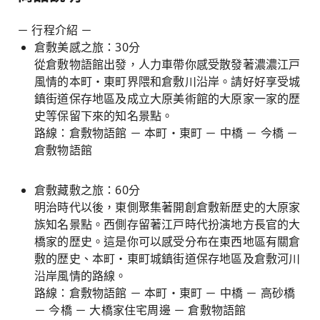
－ 行程介紹 －
倉敷美感之旅：30分
從倉敷物語館出發，人力車帶你感受散發著濃濃江戸
風情的本町・東町界隈和倉敷川沿岸。請好好享受城
鎮街道保存地區及成立大原美術館的大原家一家的歴
史等保留下來的知名景點。
路線：倉敷物語館 － 本町・東町 － 中橋 － 今橋 －
倉敷物語館
倉敷藏敷之旅：60分
明治時代以後，東側聚集著開創倉敷新歴史的大原家
族知名景點。西側存留著江戸時代扮演地方長官的大
橋家的歴史。這是你可以感受分布在東西地區有關倉
敷的歴史、本町・東町城鎮街道保存地區及倉敷河川
沿岸風情的路線。
路線：倉敷物語館 － 本町・東町 － 中橋 － 高砂橋
－ 今橋 － 大橋家住宅周邊 － 倉敷物語館