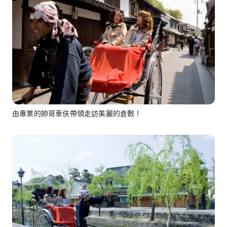
由專業的帥哥車伕帶領走訪美麗的倉敷！