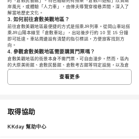
的「倉敷民藝館」。特色體驗則有搭乘「倉敷川遊船」欣賞兩
岸風光，或體驗「人力車」，由俥夫導覽穿梭巷弄間，深入了
解當地歷史文化。
3. 如何前往倉敷美觀地區？
前往倉敷美觀地區最便捷的方式是搭乘JR列車。從岡山車站搭
乘JR山陽本線至「倉敷車站」，出站後步行約 10 至 15 分鐘
即可抵達。車站周邊設有清楚的指引標誌，方便旅客找到方
向。
4. 參觀倉敷美觀地區需要購買門票嗎？
倉敷美觀地區的街景本身不需門票，可自由漫步。然而，區內
的大原美術館、倉敷民藝館、倉敷考古館等特定設施，以及倉
敷川遊船、人力車體驗等活動則需要個別購票。您可以透過
查看更多
KKday 預訂人力車體驗，省去現場排隊購票的麻煩，並確保行
程的順暢。
5. 倉敷美觀地區的人力車體驗有哪些推薦路線或特色？
倉敷人力車體驗的特色是由穿著傳統服飾的專業俥夫帶領，穿
梭於美觀地區的白壁巷弄中。俥夫會根據路線介紹只有當地人
取得協助
才知道的私房景點、歷史故事與文化知識，提供旅遊書上沒有
常見問題
的深度體驗。路線通常涵蓋主要街道與隱密小徑，讓您從不同
角度欣賞美景。
KKday 幫助中心
1. 倉敷美觀地區建議遊覽多久時間最合適？
6. 倉敷美觀地區人力車體驗是否適合行動不便的旅客或
倉敷美觀地區建議預留半天至一天的時間遊覽。若想悠閒
雨天搭乘？