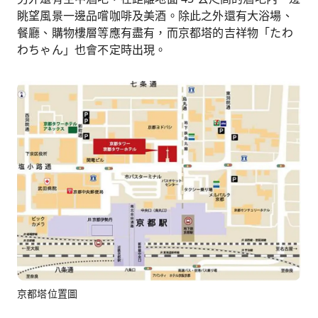
眺望風景一邊品嚐咖啡及美酒。除此之外還有大浴場、
餐廳、購物樓層等應有盡有，而京都塔的吉祥物「たわ
わちゃん」也會不定時出現。
京都塔位置圖