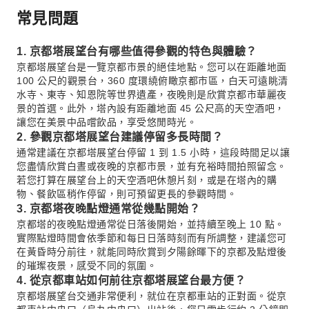
常見問題
1. 京都塔展望台有哪些值得參觀的特色與體驗？
京都塔展望台是一覽京都市景的絕佳地點。您可以在距離地面
100 公尺的觀景台，360 度環繞俯瞰京都市區，白天可遠眺清
水寺、東寺、知恩院等世界遺產，夜晚則是欣賞京都市華麗夜
景的首選。此外，塔內設有距離地面 45 公尺高的天空酒吧，
讓您在美景中品嚐飲品，享受悠閒時光。
2. 參觀京都塔展望台建議停留多長時間？
通常建議在京都塔展望台停留 1 到 1.5 小時，這段時間足以讓
您盡情欣賞白晝或夜晚的京都市景，並有充裕時間拍照留念。
若您打算在展望台上的天空酒吧休憩片刻，或是在塔內的購
物、餐飲區稍作停留，則可預留更長的參觀時間。
3. 京都塔夜晚點燈通常從幾點開始？
京都塔的夜晚點燈通常從日落後開始，並持續至晚上 10 點。
實際點燈時間會依季節和每日日落時刻而有所調整，建議您可
在黃昏時分前往，就能同時欣賞到夕陽餘暉下的京都及點燈後
的璀璨夜景，感受不同的氛圍。
4. 從京都車站如何前往京都塔展望台最方便？
京都塔展望台交通非常便利，就位在京都車站的正對面。從京