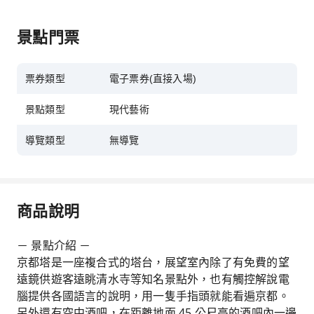
景點門票
票券類型
電子票券(直接入場)
景點類型
現代藝術
導覽類型
無導覽
商品說明
－ 景點介紹 －
京都塔是一座複合式的塔台，展望室內除了有免費的望
遠鏡供遊客遠眺清水寺等知名景點外，也有觸控解說電
腦提供各國語言的說明，用一隻手指頭就能看遍京都。
另外還有空中酒吧，在距離地面 45 公尺高的酒吧內一邊