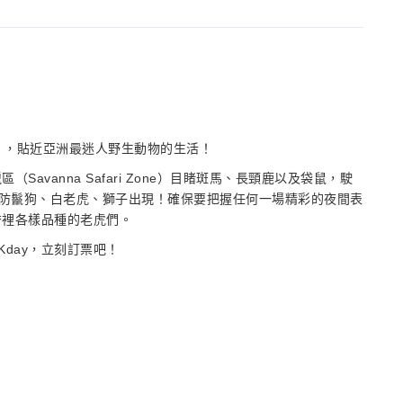
afari），貼近亞洲最迷人野生動物的生活！
vanna Safari Zone）目睹斑馬、長頸鹿以及袋鼠，駛
ne）並提防鬣狗、白老虎、獅子出現！確保要把握任何一場精彩的夜間表
秀裡各樣品種的老虎們。
day，立刻訂票吧！