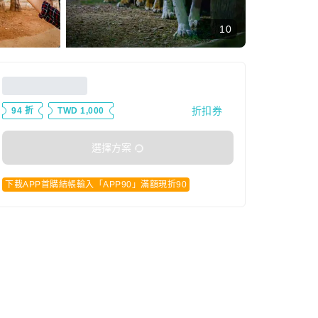
10
折扣券
94 折
TWD 1,000
選擇方案
下載APP首購結帳輸入「APP90」滿額現折90