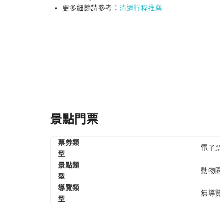
更多細節請參考：
清邁行程推薦
景點門票
票券類
電子票
型
景點類
動物
型
導覽類
無導
型