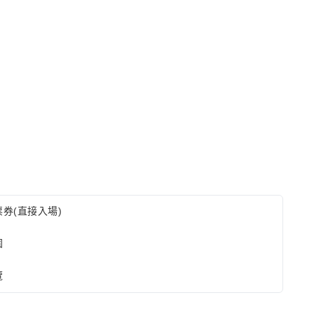
券(直接入場)
園
覽