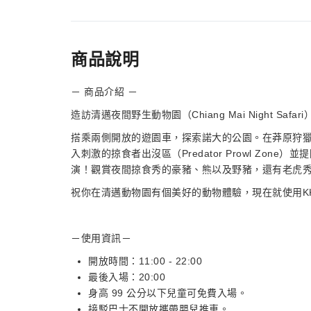
商品說明
－ 商品介紹 －
造訪清邁夜間野生動物園（Chiang Mai Night S
搭乘兩側開放的遊園車，探索諾大的公園。在莽原狩獵區（Sa
入刺激的掠食者出沒區（Predator Prowl Zo
演！觀賞夜間掠食秀的豪豬、熊以及野豬，還有老虎
祝你在清邁動物園有個美好的動物體驗，現在就使用KK
－使用資訊－
開放時間：11:00 - 22:00
最後入場：20:00
身高 99 公分以下兒童可免費入場。
接駁巴士不開放攜帶嬰兒推車。