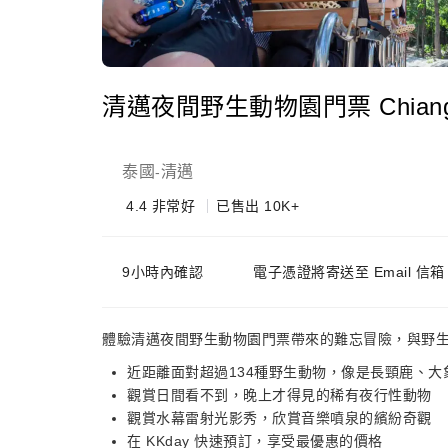
清邁夜間野生動物園門票 Chiang Mai
泰國
清邁
-
4.4
非常好
已售出 10K+
9小時內確認
電子憑證將寄送至 Email 
體驗清邁夜間野生動物園門票帶來的難忘冒險，與野
近距離面對超過134種野生動物，像是長頸鹿、大
觀賞日間看不到，晚上才得見的稀有夜行性動物
觀賞水幕雷射光影秀，欣賞音樂噴泉的繽紛奇觀
在 KKday 快速預訂，享受最優惠的價格