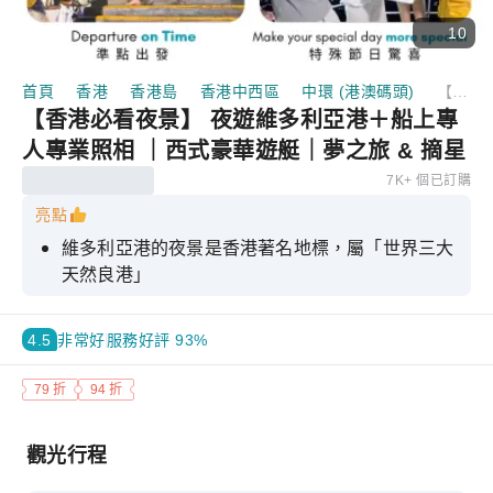
10
首頁
香港
香港島
香港中西區
中環 (港澳碼頭)
【香港必看夜景】 夜遊維多利亞港＋船上專人專業照相 ｜西式豪華遊艇｜夢之旅 & 摘星之旅
【香港必看夜景】 夜遊維多利亞港＋船上專
人專業照相 ｜西式豪華遊艇｜夢之旅 & 摘星
之旅
7K+ 個已訂購
亮點
維多利亞港的夜景是香港著名地標，屬「世界三大
天然良港」
享受45分鐘豪華遊艇之旅，飽覽香港霓虹閃爍的夜
景
4.5
非常好
服務好評 93%
提供無限輕食及軟飲給顧客享用 · 豪華西式遊艇，
79 折
94 折
頂層360度全視覺景觀露天飛橋提供舒適的沙發
海上管家貼心服務，船上專人專業照相
觀光行程
真人現場觀光大使為您介紹香港著名景點