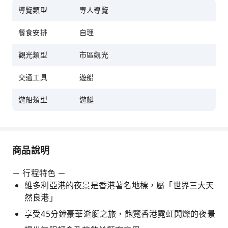
導覽類型
專人導覽
餐食安排
自理
觀光類型
市區觀光
交通工具
遊船
遊船類型
遊艇
商品說明
－ 行程特色 －
維多利亞港的夜景是香港著名地標，屬「世界三大天
然良港」
享受45分鐘豪華遊艇之旅，飽覽香港霓虹閃爍的夜景