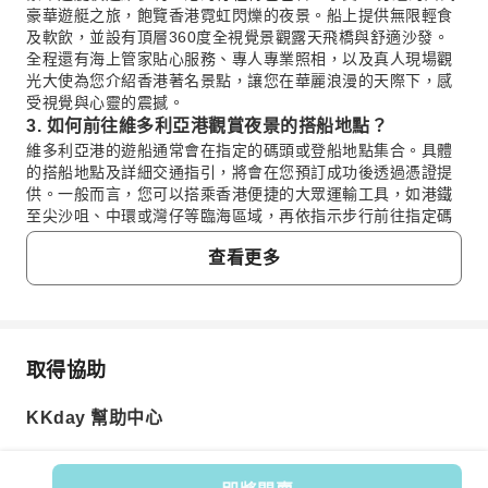
豪華遊艇之旅，飽覽香港霓虹閃爍的夜景。船上提供無限輕食
及軟飲，並設有頂層360度全視覺景觀露天飛橋與舒適沙發。
全程還有海上管家貼心服務、專人專業照相，以及真人現場觀
光大使為您介紹香港著名景點，讓您在華麗浪漫的天際下，感
受視覺與心靈的震撼。
3. 如何前往維多利亞港觀賞夜景的搭船地點？
維多利亞港的遊船通常會在指定的碼頭或登船地點集合。具體
的搭船地點及詳細交通指引，將會在您預訂成功後透過憑證提
供。一般而言，您可以搭乘香港便捷的大眾運輸工具，如港鐵
至尖沙咀、中環或灣仔等臨海區域，再依指示步行前往指定碼
頭。
查看更多
4. 維多利亞港的「幻彩詠香江」燈光秀通常在什麼時間
舉行？
維多利亞港著名的「幻彩詠香江」燈光音樂匯演，通常在每晚
的固定時間舉行。您可以選擇在此燈光表演時段登上豪華遊
艇，在海上醉心其中，享受璀璨的光芒與閃爍的浪花，將維港
取得協助
常見問題
兩岸的摩天大樓萬千霓虹一次盡收眼底，感受這場獨特的視聽
盛宴。
KKday 幫助中心
5. 維多利亞港遊船活動的船上服務包含哪些內容？
1. 維多利亞港夜景最推薦的觀賞點在哪裡？
維多利亞港遊船活動提供多項貼心服務，確保您有愉悅的體
觀賞維多利亞港的璀璨夜景，除了從太平山頂或尖沙咀海
驗。船上無限供應精選輕食及軟飲，讓您在欣賞美景的同時也
濱長廊俯瞰外，乘坐豪華遊艇是體驗其魅力最獨特的方式