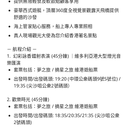
提供無限輕食及軟飲給顧客享用
豪華西式遊艇，頂層360度全視覺景觀露天飛橋提供
舒適的沙發
海上管家貼心服務，船上專人專業照相
真人現場觀光大使為您介紹香港著名景點
－ 航程介紹 －
1. 幻彩詠香鐳射表演 (45分鐘) ｜維多利亞港大型燈光音
樂匯演
套票包括：夢之旅 / 摘星之旅 維港遊船票
出發時間/出發碼頭: 19:20 (中環公衆碼頭9號5號位) /
19:35 (尖沙咀公衆2號碼頭）
2. 歡樂時光 (45分鐘)
套票包括：夢之旅 / 摘星之旅 維港遊船票
出發時間/出發碼頭: 18:35/20:35/21:35 (尖沙咀公衆
2號碼頭)