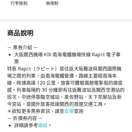
行李限制
無限制
商品說明
－ 票券介紹 －
大阪關西機場 KIX 南海電鐵機場快線 Rapi:t 電子車
票
特急 Rapi:t（ラピート）是往返大阪難波與關西國際機
場之間的列車，由南海電鐵營運，路線主要經南海本
線，時速高達 120 公里，旅客可體驗風馳電掣般的速度
感。列車每隔約 30 分鐘即有往返難波站及關西空港站的
班次，中途停靠臨空城站、泉佐野站、天下茶屋站及新
今宮站，是國外旅客抵達關西的首選交通工具。
＊欲知更多票券資訊，請至
官網
查詢
－ 折價券内容 －
詳細請參考
連結
。