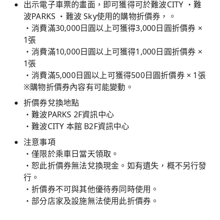
出示電子車票的畫面，即可獲得可於難波CITY ・難
波PARKS ・難波 Sky使用的購物折價券，。
・消費滿30,000日圓以上可獲得3,000日圓折價券 ×
1張
・消費滿10,000日圓以上可獲得1,000日圓折價券 ×
1張
・消費滿5,000日圓以上可獲得500日圓折價券 × 1張
※購物折價券內容有可能變動。
折價券兌換地點
・難波PARKS 2F資訊中心
・難波CITY 本館 B2F資訊中心
注意事項
・僅限於乘車日當天領取。
・恕此折價券無法兌換現金。如有遺失，概不另行發
行。
・折價券不可與其他優待券同時使用。
・部分店家及設施無法使用此折價券。