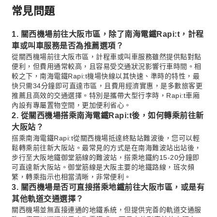
常見問題
1. 關西機場前往大阪市區，除了南海電鐵Rapi:t，計程
車或叫車服務是否為推薦選項？
從關西機場前往大阪市區，計程車或叫車服務雖然提供點對點
便利，但費用通常較高，且容易受交通狀況影響行車時間。相
較之下，南海電鐵Rapi:t機場快線以其快速、準時的特性，最
快只需34分鐘即可直達市區，且費用經濟實惠，是多數旅客更
推薦且高效的交通選擇。特別是攜帶大型行李時，Rapi:t車廂
內設有專屬置物空間，更加便利省心。
2. 從關西機場搭乘南海電鐵Rapi:t後，如何轉乘前往新
大阪站？
搭乘南海電鐵Rapi:t從關西機場抵達終點站難波後，您可以輕
鬆轉乘前往新大阪站。最常見的方式是在南海難波站出站後，
步行至大阪地鐵御堂筋線的難波站，搭乘地鐵約15-20分鐘即
可直達新大阪站。御堂筋線是大阪主要的地鐵路線，班次頻
繁，轉乘指示也相當清晰，非常便利。
3. 關西機場是否可直接搭乘地鐵前往大阪市區，或是有
其他軌道交通選擇？
關西機場並無直接連通的地鐵系統，但提供完善的軌道交通服