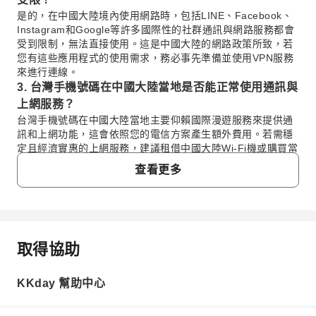
是的，在中國大陸境內使用網路時，包括LINE、Facebook、
Instagram和Google等許多國際性的社群通訊與網路服務都會
受到限制，無法直接使用。這是中國大陸的網路政策所致，若
您有這些應用程式的使用需求，務必事先準備並使用VPN服務
來進行連線。
3. 台灣手機號碼在中國大陸當地是否能正常使用通訊與
上網服務？
台灣手機號碼在中國大陸當地主要仰賴國際漫遊服務來提供通
訊和上網功能，這會依照您的電信方案產生額外費用。若需穩
定且經濟實惠的上網服務，建議租借中國大陸Wi-Fi機或購買當
地網路卡，因為直接使用台灣門號漫遊上網可能會遇到防火牆
查看更多
限制或網速較慢的問題。
4. 在中國大陸租借Wi-Fi機上網有哪些優勢，適合哪些
旅客？
在中國大陸租借Wi-Fi機上網的優勢在於提供4G高速且穩定的
網路連線，機體輕巧易攜，最多可供3至5人同時連線，適合家
取得協助
常見問題
庭或團體出遊共享。它省去了更換手機SIM卡的麻煩，且設備
通常具備約7至8小時的續航電量，確保旅途中網路不中斷，讓
您輕鬆規劃行程與分享即時動態。
KKday 幫助中心
1. 前往中國大陸旅遊，除了網路卡，還有哪些推薦
5. 中國大陸Wi-Fi機的網路流量方案與支援裝置數量為
的上網方式？
何？