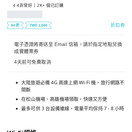
4.4
非常好
2K+ 個已訂購
折扣券
94 折
TWD 1,000
電子憑證將寄送至 Email 信箱，請於指定地點兌換
成實體票券
4天前可免費取消
大陸旅遊必備 4G 高速上網 Wi-Fi 機，旅行網路不
間斷
在松山機場、高雄機場領取，快速又方便
最多可供 3 台設備連線，電量平均保持 7 - 8 小時