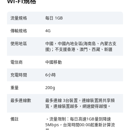
Wi-Fi規格
流量規格
每日 1GB
傳輸規格
4G
使用地區
中國，中國內地全區(海南島、內蒙古支
援)；不支援香港、澳門、西藏、新疆
電信商
中國移動
充電時間
6小時
重量
200g
最多連線數
最多連線 3台裝置，連線裝置將共享頻
寬，連線裝置越多，網速變得越慢。
備註
・流量限制：每日高速1GB量到降速
5Mbps，台灣時間00:00起重新計算流