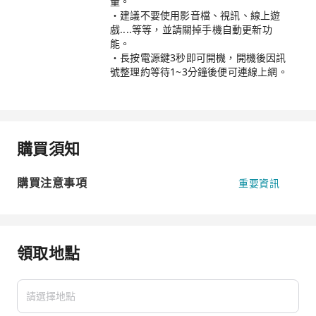
量。
・建議不要使用影音檔、視訊、線上遊
戲....等等，並請關掉手機自動更新功
能。
・長按電源鍵3秒即可開機，開機後因訊
號整理約等待1~3分鐘後便可連線上網。
購買須知
購買注意事項
重要資訊
領取地點