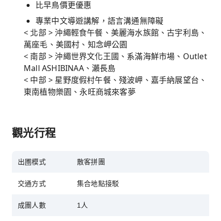
比早鳥價更優惠
專業中文導遊講解，語言溝通無障礙
< 北部 > 沖繩輕食午餐、美麗海水族館、古宇利島、
萬座毛、美國村、知念岬公園
< 南部 > 沖繩世界文化王國、系滿海鮮市場、Outlet
Mall ASHIBINAA、瀨長島
< 中部 > 星野度假村午餐、殘波岬、嘉手納展望台、
東南植物樂園、永旺商城來客夢
觀光行程
出圑模式
散客拼團
交通方式
集合地點接駁
成團人數
1人