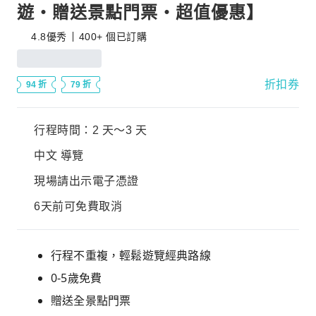
遊・贈送景點門票・超值優惠】
4.8
優秀
400+ 個已訂購
折扣券
94 折
79 折
行程時間：2 天～3 天
中文 導覽
現場請出示電子憑證
6天前可免費取消
行程不重複，輕鬆遊覽經典路線
0-5歲免費
贈送全景點門票