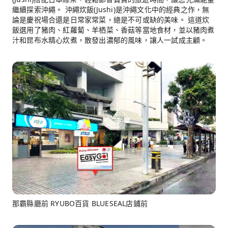
繼續探索沖繩。 沖繩炊飯(Jushi)是沖繩文化中的經典之作，無
論是慶祝場合還是日常家常菜，總是不可或缺的美味。 這道炊
飯選用了豬肉、紅蘿蔔、羊栖菜、香菇等當地食材，並以豬肉煮
汁和昆布水精心炊煮，散發出濃郁的風味，讓人一試成主顧。
那霸縣廳前 RYUBO百貨 BLUESEAL店鋪前