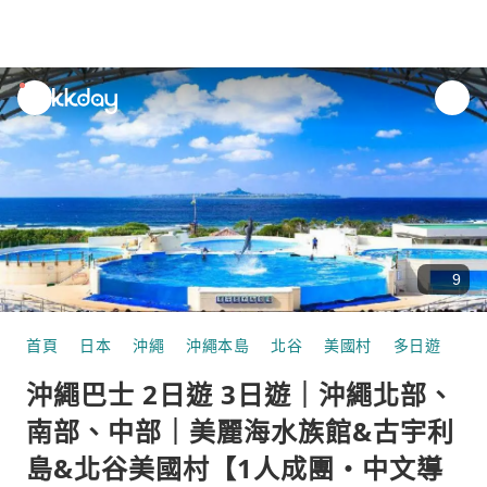
unread
notifications
9
首頁
日本
沖繩
沖繩本島
北谷
美國村
多日遊
沖
沖繩巴士 2日遊 3日遊｜沖繩北部、
南部、中部｜美麗海水族館&古宇利
島&北谷美國村【1人成團・中文導