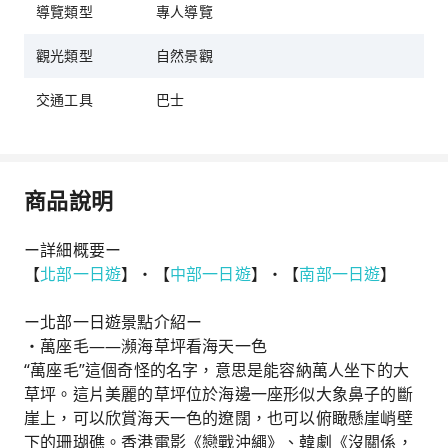
導覽類型
專人導覽
觀光類型
自然景觀
交通工具
巴士
商品說明
ー詳細概要ー
【
北部一日遊
】・【
中部一日遊
】・【
南部一日遊
】
ー北部一日遊景點介紹ー
・萬座毛――瀕海草坪看海天一色
“萬座毛”這個奇怪的名字，意思是能容納萬人坐下的大
草坪。這片美麗的草坪位於海邊一座形似大象鼻子的斷
崖上，可以欣賞海天一色的遼闊，也可以俯瞰懸崖峭壁
下的珊瑚礁。香港電影《戀戰沖繩》、韓劇《沒關係，