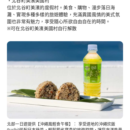
・北谷町美濱美國村
位於北谷町美濱的度假村。美食、購物、漫步落日海
灘、實現多種多樣的旅遊體驗，充滿異國風情的美式氛
圍也非常有魅力，享受隨心所欲自由自在的時間。
※可在北谷町美濱美國村自行解散
北部一日遊提供【沖繩風輕食午餐】： 享受道地的沖繩炊飯
(Jushi)搭配日本綠茶，輕鬆節省寶貴的旅遊時間，讓您充滿能量