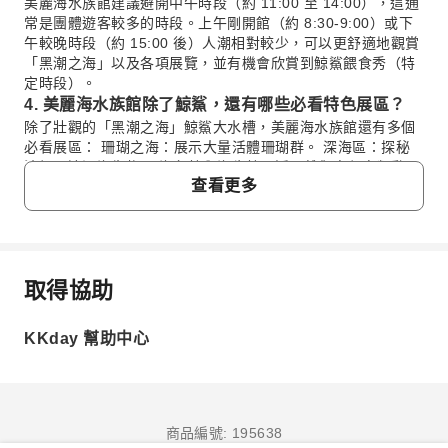
美麗海水族館建議避開中午時段（約 11:00 至 14:00），這通
常是團體遊客較多的時段。上午剛開館（約 8:30-9:00）或下
午較晚時段（約 15:00 後）人潮相對較少，可以更舒適地觀賞
「黑潮之海」以及各項展覽，並有機會欣賞到鯨鯊餵食秀（特
定時段）。
4. 美麗海水族館除了鯨鯊，還有哪些必看特色展區？
除了壯觀的「黑潮之海」鯨鯊大水槽，美麗海水族館還有多個
必看展區： 珊瑚之海：展示大量活體珊瑚群。 深海區：探秘
沖繩周邊深海生物。 海龜館與海牛館：近距離觀察保育類動
查看更多
物。 戶外「海豚劇場」：觀賞可愛海豚表演（需留意表演時
間）。
5. 沖繩北部、南部與中部景點交通不便，不開車如何有
效規劃多日遊行程？
若不開車遊沖繩，參加巴士多日遊是最有效率的選擇。此行程
取得協助
常見問題
提供專業中文導遊隨車講解，包含多個北部、南部及中部人氣
景點，例如美麗海水族館、古宇利島、萬座毛等，並提供專車
接送與全景點門票，讓您免去交通規劃的煩惱，輕鬆暢玩沖繩
KKday 幫助中心
1. 美麗海水族館建議停留多久時間？
各區域的精華景點。
美麗海水族館建議至少安排 2 到 3 小時的參觀時間，若要
6. 古宇利島有哪些獨特的拍照打卡點？
深入欣賞各展區並觀賞戶外海豚表演等活動，可能需要更
古宇利島以其清澈海水和優美海岸線聞名，是絕佳的拍照打卡
長的時間。館內除了知名的「黑潮之海」大水槽，還有觸
地點。 古宇利大橋：連接本島與古宇利島，橋上視野遼闊，是
摸池、海龜館、海牛館等多元展區，建議您可依個人喜好
商品編號: 195638
拍攝藍色海洋的經典角度。 心型岩：位於Tinu海灘，是情侶熱