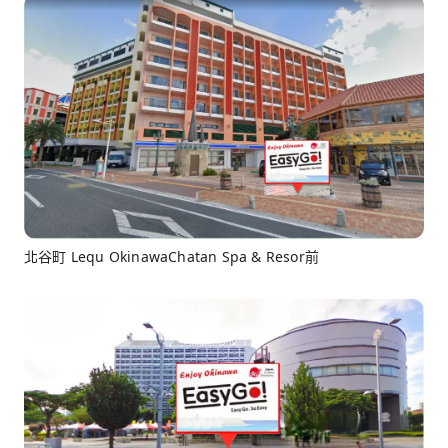
北谷町 Lequ OkinawaChatan Spa & Resor前