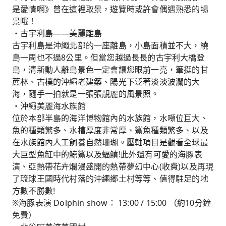
是愛情啊》曾在這裡取景，遊覽時或許會偶遇熟悉的場
景哦！
・古宇利島――美麗離島
古宇利島是沖繩北部的一座離島，小島面積並不大，繞
島一周也不過8公里。但當您越過長長的古宇利大橋登
島，清新動人離島景色一定會讓您眼前一亮，筆挺的甘
蔗林、古樸的沖繩老建築、陽光下泛著淡淡波瀾的大
海，隨手一拍就是一張張靚麗的風景照。
・沖繩美麗海水族館
位於本部半島的海洋博物館內的水族館，水噸位巨大、
魚的種類繁多、水槽厚度非常厚、鯊魚種類繁多、以及
在水族館內人工飼養自然珊瑚。壓軸項目是觀看全球最
大巨型魚缸中的鯨鯊以及蝠鱝!此外還有可愛的海豚表
演、亞熱帶花卉爛漫盛開的熱帶夢幻中心(收費)以及再現
了琉球王國時代村落的沖繩鄉土村等等、值得駐足的地
方數不勝數!
※海豚表演 Dolphin show： 13:00 / 15:00 （約10分鐘
免費）