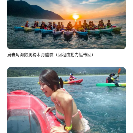
烏岩角海蝕洞獨木舟體驗（回程由動力艇帶回）