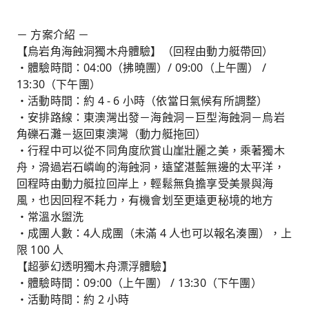
－ 方案介紹 －
【烏岩角海蝕洞獨木舟體驗】（回程由動力艇帶回）
・體驗時間：04:00（拂曉團）/ 09:00（上午團） /
13:30（下午團）
・活動時間：約 4 - 6 小時（依當日氣候有所調整）
・安排路線：東澳灣出發－海蝕洞－巨型海蝕洞－烏岩
角礫石灘－返回東澳灣（動力艇拖回）
・行程中可以從不同角度欣賞山崖壯麗之美，乘著獨木
舟，滑過岩石嶙峋的海蝕洞，遠望湛藍無邊的太平洋，
回程時由動力艇拉回岸上，輕鬆無負擔享受美景與海
風，也因回程不耗力，有機會划至更遠更秘境的地方
・常溫水盥洗
・成團人數：4人成團（未滿 4 人也可以報名湊團），上
限 100 人
【超夢幻透明獨木舟漂浮體驗】
・體驗時間：09:00（上午團） / 13:30（下午團）
・活動時間：約 2 小時