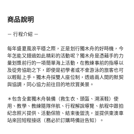
商品說明
－ 行程介紹 －
每年盛夏風浪平穩之際，正是划行獨木舟的好時機，今
年怎能又錯過如此精彩的活動呢？獨木舟是憑藉手的力
量划槳前行的一項簡單海上活動，在教練事前的指導以
及從旁協助之下，即使是初學者或不會游泳的旅客也可
以輕鬆上手。獨木舟採雙人座位制，透過兩人間的默契
與協調，同心協力前往目的地欣賞美景。
＊包含全套獨木舟裝備（救生衣、頭盔、溯溪鞋）使
用、教學、教練隨隊伴航、行程解說導覽、航程中跟拍
紀念照片提供、活動保險、結束後盥洗，並提供東澳車
站來回短程接送（務必於訂購時備註告知）。