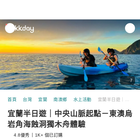
unread
notifications
7
首頁
台灣
宜蘭
南澳鄉
水上活動
宜蘭半日遊｜中央山脈起點－東澳烏岩角海蝕洞獨木舟體驗
宜蘭半日遊｜中央山脈起點－東澳烏
岩角海蝕洞獨木舟體驗
4.8
優秀
1K+ 個已訂購