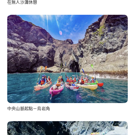
在無人沙灘休憩
中央山脈起點－烏岩角