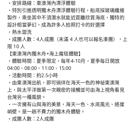
・安排路線：東澳灣內漂浮體驗
・特別引進透明獨木舟漂浮體驗行程，船底採玻璃纖維
製作，乘坐其中不須潛水就能近距離欣賞海底，獨特的
設計相當夢幻，成為許多人拍照打卡的好選擇
・熱水盥洗
・成團人數：4人成團（未滿 4 人也可以報名湊團），上
限 10 人
【東澳灣內獨木舟+海上魔毯體驗】
・體驗時間：夏季限定，每年4-10月，夏季每日開放
04:00、08:00、11:00、15:00
・活動時間：約2.5小時
・由東澳灣出航，即可徜徉在海天一色的神祕東澳灣
上，與太平洋做第一次親密的接觸並可由海上視角看見
台灣另一種風貌。
・一次擁有山與海的美景，海天一色、水底風光、絕崖
峭壁。是一趟不費力的獨木舟體驗。
・成團人數：2人成團