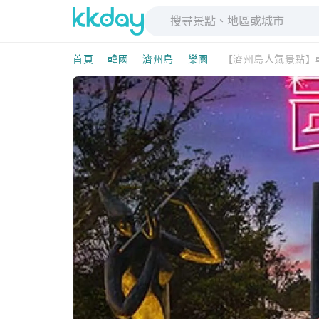
首頁
韓國
濟州島
樂園
【濟州島人氣景點】韓