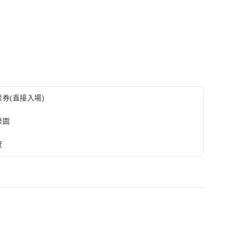
券(直接入場)
樂園
覽