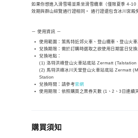
如果你想進入滑雪場並乘坐滑雪纜車（僅限夏季 4-10 
效期與群山綜覽通行證相同。 通行證還包含冰川宮殿
－ 使用資訊 －
使用範圍：策馬特近郊火車、登山纜車、登山火車
兌換期限：需於訂購時選取之欲使用日期當日兌換
兌換地點：
(1) 洛特洪峰登山火車站底站 Zermatt (Talstation Sun
(2) 馬特洪峰冰川天堂登山火車站底站 Zermatt (Matterhorn
Station
兌換時間：請參考
官網
使用期限：依照購買之票券天數 (1、2、3日連續天
購買須知