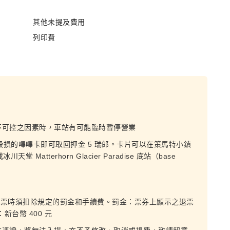
其他未提及費用
列印費
不可控之因素時，車站有可能臨時暫停營業
毀損的嗶嗶卡即可取回押金 5 瑞郎。卡片可以在策馬特小鎮
川天堂 Matterhorn Glacier Paradise 底站（base
，退票時須扣除規定的罰金和手續費。罰金：票券上顯示之退票
新台幣 400 元