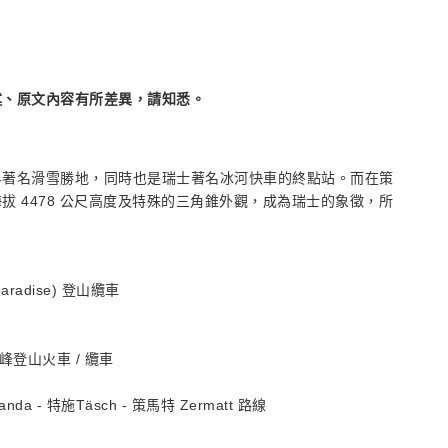
述、原文內容有所差異，請知悉。
界著名滑雪勝地，同時也是瑞士著名冰河快車的終點站。而在策
 4478 公尺高度及特殊的三角錐外觀，成為瑞士的象徵，所
paradise) 登山纜車
洛特洪峰登山火車 / 纜車
anda - 特施Täsch - 策馬特 Zermatt 路線