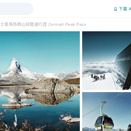
下載 A
士策馬特群山綜覽通行證 Zermatt Peak Pass