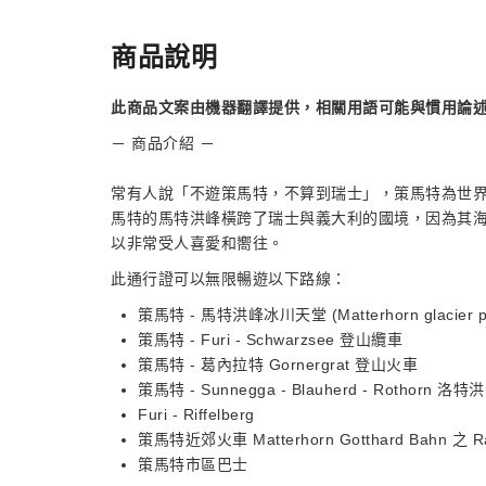
商品說明
此商品文案由機器翻譯提供，相關用語可能與慣用論
－ 商品介紹 －
常有人說「不遊策馬特，不算到瑞士」，策馬特為世
馬特的馬特洪峰橫跨了瑞士與義大利的國境，因為其海拔
以非常受人喜愛和嚮往。
此通行證可以無限暢遊以下路線：
策馬特 - 馬特洪峰冰川天堂 (Matterhorn glacier 
策馬特 - Furi - Schwarzsee 登山纜車
策馬特 - 葛內拉特 Gornergrat 登山火車
策馬特 - Sunnegga - Blauherd - Rothorn 
Furi - Riffelberg
策馬特近郊火車 Matterhorn Gotthard Bahn 之 R
策馬特市區巴士