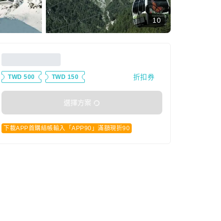
10
折扣券
TWD 500
TWD 150
選擇方案
下載APP首購結帳輸入「APP90」滿額現折90