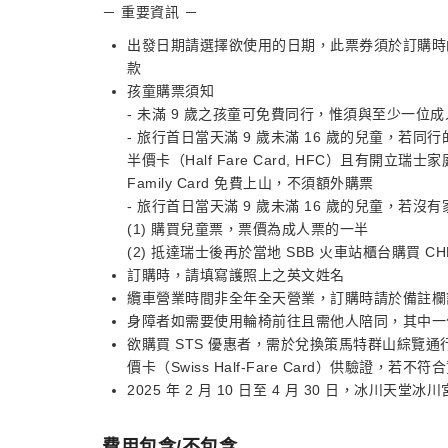
－ 重要資訊 －
出發日期請選擇欲使用的日期，此票券須於訂購時
款
孩童購票須知
- 未滿 9 歲之孩童可免費同行，惟須與至少一
- 旅行首日當天滿 9 歲未滿 16 歲的兒童，若同行的父
半價卡（Half Fare Card, HFC）且有開立瑞士家庭
Family Card 免費上山，不須額外購票
- 旅行首日當天滿 9 歲未滿 16 歲的兒童，若
(1) 購買兒童票，票價為成人票的一半
(2) 抵達瑞士後再於當地 SBB 火車站櫃台購買 CHF30 
訂購時，請填寫護照上之英文姓名
纜車營業時間非全年全天營業，訂購時請於備註欄
身障者如需要使用輪椅前往且需他人陪同，其中一
欲購買 STS 優惠者，需於兌換策馬特群山綜覽通行證時
價卡（Swiss Half-Fare Card）供驗證，
2025 年 2 月 10 日至 4 月 30 日，冰川
費用包含/不包含