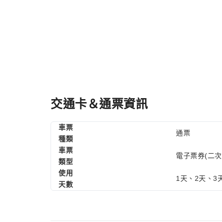
交通卡＆通票資訊
車票
通票
種類
車票
電子票券(二次
類型
使用
1天、2天、3
天數