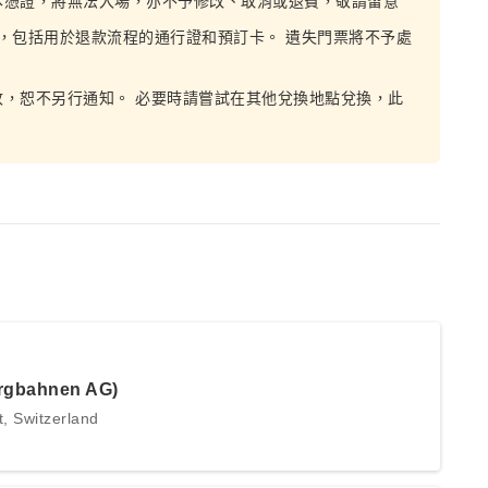
本憑證，將無法入場，亦不予修改、取消或退費，敬請留意
票，包括用於退款流程的通行證和預訂卡。 遺失門票將不予處
，恕不另行通知。 必要時請嘗試在其他兌換地點兌換，此
ergbahnen AG)
 Switzerland