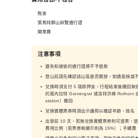
稅金
策馬特群山綜覽通行證
開票費
注意事項
遺失和被偷的通行證將不予退款
登山前請先確認該山區是否開放，如遇氣候或
兌換時須支付 5 瑞郎押金，行程結束後繳回無
的葛內拉特 Gornergrat 或洛特洪峰 Rothorn 或冰
station）繳回
兌換實體票券時須出示護照以確認年齡、姓名
出發前 10 天，若無兌換實體票券則可退票
費用比例（若票券無顯示則為 15%）；手續費：