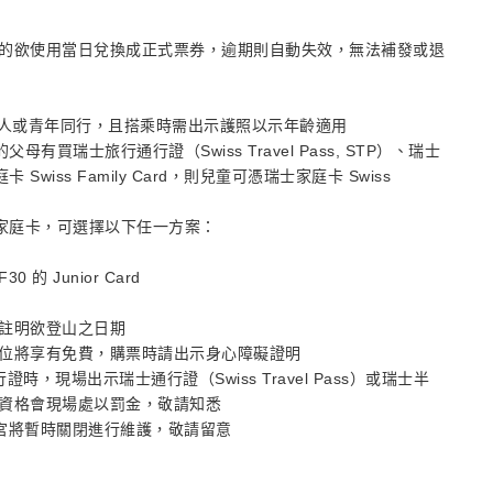
的欲使用當日兌換成正式票券，逾期則自動失效，無法補發或退
位成人或青年同行，且搭乘時需出示護照以示年齡適用
母有買瑞士旅行通行證（Swiss Travel Pass, STP）、瑞士
卡 Swiss Family Card，則兒童可憑瑞士家庭卡 Swiss
沒有家庭卡，可選擇以下任一方案：
的 Junior Card
註明欲登山之日期
位將享有免費，購票時請出示身心障礙證明
，現場出示瑞士通行證（Swiss Travel Pass）或瑞士半
若不符合資格會現場處以罰金，敬請知悉
天堂冰川宮將暫時關閉進行維護，敬請留意