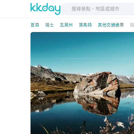
首頁
瑞士
瓦萊州
策馬特
其他交通通票
瑞