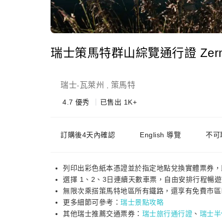
瑞士策馬特群山綜覽通行證 Zermatt
瑞士
瓦萊州
策馬特
-
,
4.7
優秀
已售出 1K+
訂購後4天內確認
English 導覽
不可
列印出彩色紙本憑證並於指定地點兌換實體票券，
選擇 1、2、3日連續天數車票，自由安排行程暢
無限次乘搭策馬特地區所有鐵路，還享有免費市區
更多細節可參考：
瑞士景點攻略
其他瑞士推薦交通票券：
瑞士旅行通行證
、
瑞士半