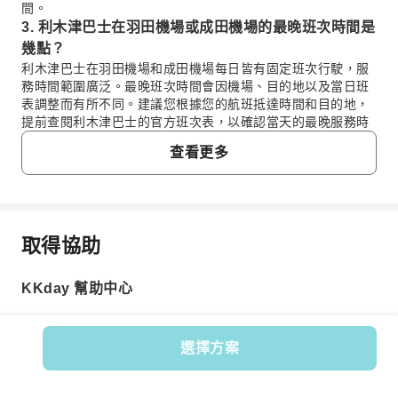
間。
3. 利木津巴士在羽田機場或成田機場的最晚班次時間是
幾點？
利木津巴士在羽田機場和成田機場每日皆有固定班次行駛，服
務時間範圍廣泛。最晚班次時間會因機場、目的地以及當日班
表調整而有所不同。建議您根據您的航班抵達時間和目的地，
提前查閱利木津巴士的官方班次表，以確認當天的最晚服務時
間。
查看更多
4. 利木津巴士的車票費用通常如何計算？
利木津巴士的車票費用通常依據搭乘區間（例如：從哪個機場
到哪個市區地點）以及旅客年齡（成人或兒童）來區分。不同
目的地、距離遠近會影響費用，例如前往東京市區、橫濱或迪
士尼樂園的車票會有不同計價。線上預訂時，系統會依據您選
取得協助
常見問題
擇的路線自動顯示相對應的車票選項。
5. 從羽田機場搭乘利木津巴士前往東京市區有哪些路線
KKday 幫助中心
選擇？
1. 利木津巴士可以現場買票嗎？
從羽田機場搭乘利木津巴士前往東京市區，路線涵蓋新宿、澀
是的，利木津巴士可以在機場或市區的利木津巴士售票櫃
谷、池袋、東京車站、銀座等主要交通樞紐及飯店區。此外，
檯現場購票。但為了確保座位，尤其在旅遊旺季，建議您
也提供前往橫濱、東京迪士尼樂園和迪士尼海洋的接送服務。
選擇方案
可以透過 KKday 線上預訂車票，享受便捷的預約流程，省
選擇路線時，您可以考慮您的住宿地點或最終目的地，以便選
去現場排隊購票的時間，讓您能更有效率地規劃旅程，並
商品編號: 18551
擇最便捷的停靠站點。
確保您的行程順利進行。