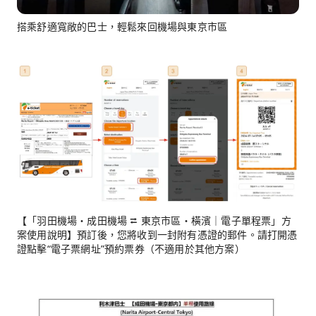
搭乘舒適寬敞的巴士，輕鬆來回機場與東京市區
【「羽田機場・成田機場 ⮂ 東京市區・橫濱｜電子單程票」方
案使用說明】預訂後，您將收到一封附有憑證的郵件。請打開憑
證點擊“電子票網址”預約票券（不適用於其他方案）