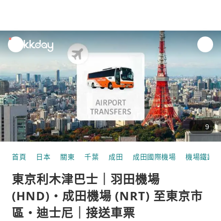
unread
notifications
9
首頁
日本
關東
千葉
成田
成田國際機場
機場鐵路
東京利木津巴士｜羽田機場
(HND)・成田機場 (NRT) 至東京市
區・迪士尼｜接送車票