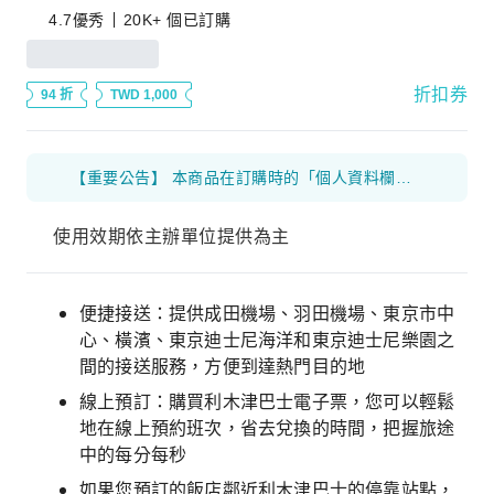
4.7
優秀
20K+ 個已訂購
折扣券
94 折
TWD 1,000
【重要公告】 本商品在訂購時的「個人資料欄位」僅限輸入英文。 請勿填寫其他語言、空格、特殊符號或表情符號，否則可能導致訂購失敗。 下單前請再次確認填寫內容，感謝您的配合。
使用效期依主辦單位提供為主
便捷接送：提供成田機場、羽田機場、東京市中
心、橫濱、東京迪士尼海洋和東京迪士尼樂園之
間的接送服務，方便到達熱門目的地
線上預訂：購買利木津巴士電子票，您可以輕鬆
地在線上預約班次，省去兌換的時間，把握旅途
中的每分每秒
如果您預訂的飯店鄰近利木津巴士的停靠站點，